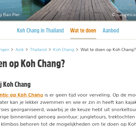
g Bao Pier
© naturesca
Huidige pagina
Huidige pagina
Koh Chang in Thailand
Wat te doen
Aanbod
ngen
>
Azië
>
Thailand
>
Koh Chang
>
Wat te doen op Koh Chang?
en op Koh Chang?
ij Koh Chang
ntie op Koh Chang
is er geen tijd voor verveling. Op de moo
er kan je lekker zwemmen en wie er zin in heeft kan kaja
rsies georganiseerd, waarbij je de keuze hebt uit snorkelto
rige binnenland genoeg avontuur; jungletours, trektochten
en klimbos behoren tot de mogelijkheden om te doen op Ko