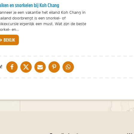
iken en snorkelen bij Koh Chang
nneer je een vakantie het eiland Koh Chang in
ailand doorbrengt is een snorkel- of
ikexcursie eigenlijk een must. Wat zijn de beste
orkel- en...
BEKIJK
DELEN OP FACEBOOK
DELEN OP X
DELEN VIA DE MAIL
DELEN OP PINTEREST
DELEN OP WHATSAPP
!