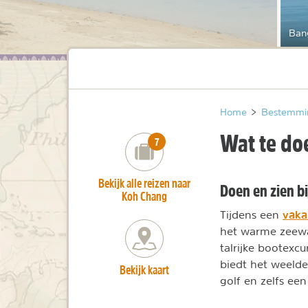
Ban
Home
>
Bestemmi
Wat te do
number_of_trips:
7
Bekijk alle reizen naar
Doen en zien b
Koh Chang
vaka
Tijdens een
het warme zeewat
talrijke bootexcu
biedt het weelde
Bekijk kaart
golf en zelfs e