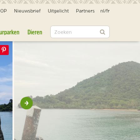
HOP
Nieuwsbrief
Uitgelicht
Partners
nl
/
fr
Zoeken
urparken
Dieren
Zoeken
Volgende