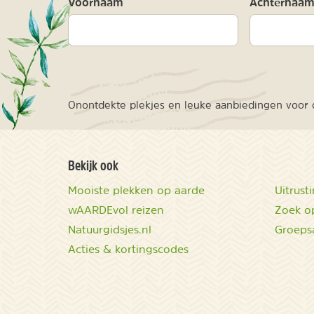
Voornaam
Achternaa
Onontdekte plekjes en leuke aanbiedingen voor o
Bekijk ook
Mooiste plekken op aarde
Uitrust
wAARDEvol reizen
Zoek op
Natuurgidsjes.nl
Groeps
Acties & kortingscodes