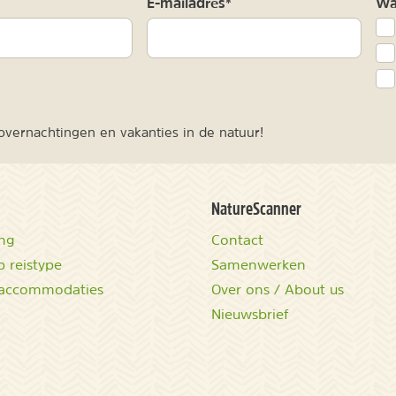
m
E-mailadres*
Waa
vernachtingen en vakanties in de natuur!
NatureScanner
ing
Contact
 reistype
Samenwerken
accommodaties
Over ons / About us
Nieuwsbrief