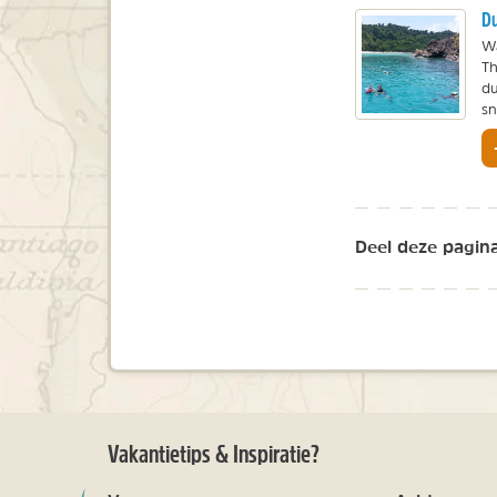
Du
Wa
Th
du
sn
Deel deze pagina
Vakantietips & Inspiratie?