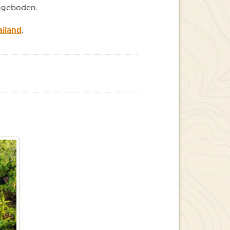
angeboden.
ailand
.