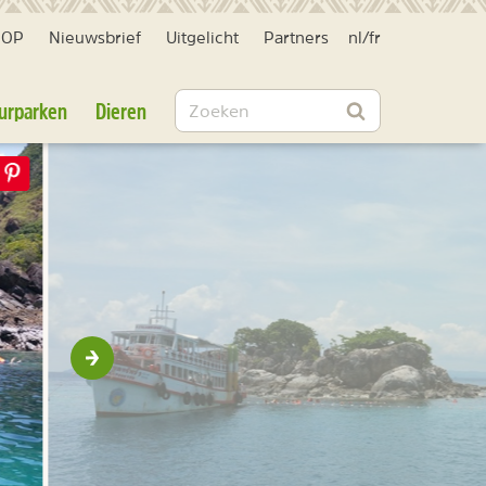
HOP
Nieuwsbrief
Uitgelicht
Partners
nl
/
fr
Zoeken
urparken
Dieren
Zoeken
Volgende