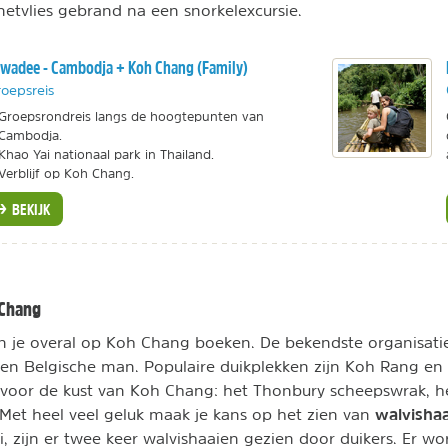
 netvlies gebrand na een snorkelexcursie.
wadee - Cambodja + Koh Chang (Family)
oepsreis
Groepsrondreis langs de hoogtepunten van
Cambodja.
Khao Yai nationaal park in Thailand.
Verblijf op Koh Chang.
BEKIJK
 Chang
n je overal op Koh Chang boeken. De bekendste organisatie 
en Belgische man. Populaire duikplekken zijn Koh Rang en
voor de kust van Koh Chang: het Thonbury scheepswrak, 
walvisha
 Met heel veel geluk maak je kans op het zien van
, zijn er twee keer walvishaaien gezien door duikers. Er w