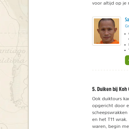
voor altijd op je
Sa
Gr
5. Duiken bij Koh
Ook duiktours ka
opgericht door e
scheepswrakken 
en het T11 wrak.
waren, begin mei