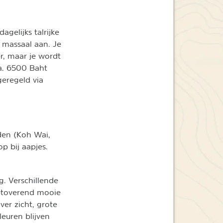
gelijks talrijke
 massaal aan. Je
er, maar je wordt
ca. 6500 Baht
geregeld via
den (Koh Wai,
p bij aapjes.
g. Verschillende
betoverend mooie
er zicht, grote
leuren blijven