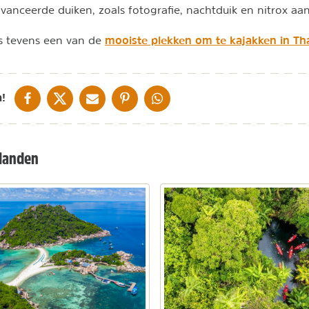
vanceerde duiken, zoals fotografie, nachtduik en nitrox a
mooiste plekken om te kajakken in Th
s tevens een van de
DELEN OP FACEBOOK
DELEN OP X
DELEN VIA DE MAIL
DELEN OP PINTEREST
DELEN OP WHATSAPP
!
ilanden