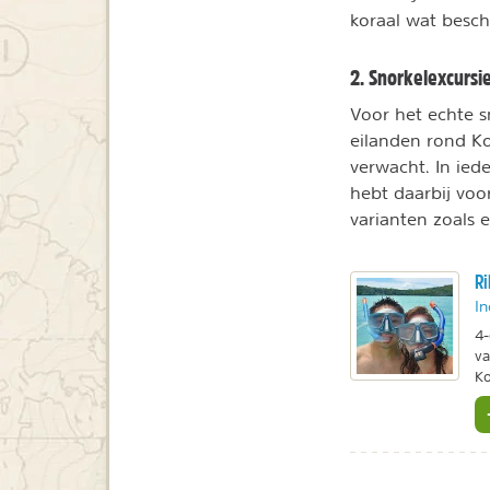
koraal wat besch
2. Snorkelexcursi
Voor het echte s
eilanden rond Ko
verwacht. In iede
hebt daarbij voo
varianten zoals 
Ri
In
4-
va
Ko