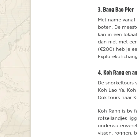
3. Bang Bao Pier
Met name vanaf d
boten. De meeste
kan in een lokaa
dan niet met een
(€200) heb je ee
Explorekohchang
4. Koh Rang en a
De snorkeltours 
Koh Lao Ya, Koh 
Ook tours naar K
Koh Rang is by f
rotseilandjes li
onderwaterwerel
vissen, roggen, b