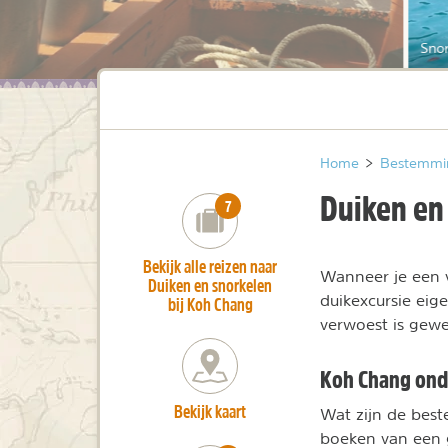
Sno
Home
>
Bestemmi
Duiken en
number_of_trips:
7
Bekijk alle reizen naar
Wanneer je een 
Duiken en snorkelen
duikexcursie eig
bij Koh Chang
verwoest is gewe
Koh Chang ond
Bekijk kaart
Wat zijn de best
boeken van een g