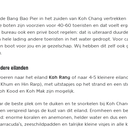
e Bang Bao Pier in het zuiden van Koh Chang vertrekken da
 boten zijn voorzien voor 40-60 toeristen en dat voelt erg
l bureau ook een privé boot regelen: dat is uiteraard duurd
 hele lading andere toeristen in het water gedropt. Voor 
n boot voor jou en je gezelschap. Wij hebben dit zelf ook 
.
ndere eilanden
Koh Rang
voeren naar het eiland
of naar 4-5 kleinere eilan
Khum en Hin Rarp), met uitstapjes op het strand en een sto
oh Kood en Koh Mak zijn mogelijk.
ar de beste plek om te duiken en te snorkelen bij Koh Chan
ggen verspreid langs de kust van dit eiland. Eromheen een 
d: enorme koralen en anemonen, helder water en dus een v
arracuda's, zeeschildpadden en talrijke kleine visjes in alle k