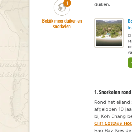
number_of_trips:
1
duiken.
Bekijk meer duiken en
Bo
snorkelen
In
Ch
re
pe
va
1. Snorkelen ron
Rond het eiland z
afgelopen 10 jaa
bij Koh Chang bev
Cliff Cottage Hot
Bao Bay. Kies de