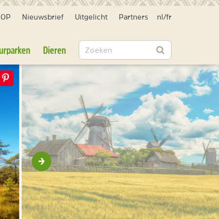
HOP
Nieuwsbrief
Uitgelicht
Partners
nl
/
fr
Zoeken
urparken
Dieren
Zoeken
Volgende