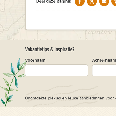
DELEN OP FACEBOOK
DELEN OP X
DELEN V
Deel deze pagina!
Vakantietips & Inspiratie?
Voornaam
Achternaa
Onontdekte plekjes en leuke aanbiedingen voor o