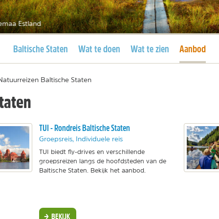
emaa Estland
Huidige pagina
Huidige pag
Baltische Staten
Wat te doen
Wat te zien
Aanbod
Natuurreizen Baltische Staten
taten
TUI - Rondreis Baltische Staten
Groepsreis, Individuele reis
TUI biedt fly-drives en verschillende
groepsreizen langs de hoofdsteden van de
Baltische Staten. Bekijk het aanbod.
BEKIJK