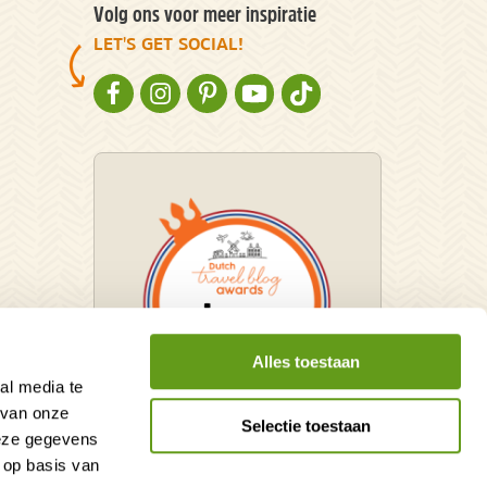
Volg ons voor meer inspiratie
LET'S GET SOCIAL!
NATURESCANNER OP FACEBOOK
NATURESCANNER OP INSTAGRAM
NATURESCANNER OP PINTEREST
NATURESCANNER OP YOUTUBE
NATURESCANNER OP TIKT
Alles toestaan
al media te
 van onze
Selectie toestaan
deze gegevens
Winnaar Dutch Travel Blog
 op basis van
Awards