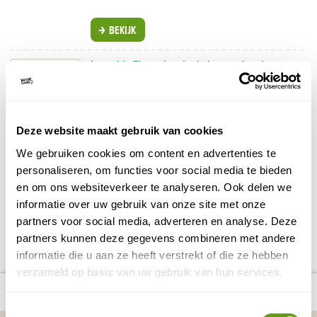
BEKIJK
Intrepid - Fietsvakanties in internationale groep
Groepsreis
Bijzondere fietsreizen in Europa en ver weg.
In kleine groep met internationaal gezelschap.
bagagevervoer
e-bike
Incl.
. Optioneel
bij te
Deze website maakt gebruik van cookies
boeken.
We gebruiken cookies om content en advertenties te
BEKIJK
personaliseren, om functies voor social media te bieden
en om ons websiteverkeer te analyseren. Ook delen we
informatie over uw gebruik van onze site met onze
partners voor social media, adverteren en analyse. Deze
DELEN OP FACEBOOK
DELEN OP X
DELEN VIA DE MAIL
DELEN OP PINTEREST
DELEN OP WH
Deel deze pagina!
partners kunnen deze gegevens combineren met andere
informatie die u aan ze heeft verstrekt of die ze hebben
verzameld op basis van uw gebruik van hun services.
Bekijk alle reizen naar Fietsvakantie met
Bekijk
number_of_trips:
3
e-bike
kaart
Toestemmingsselectie