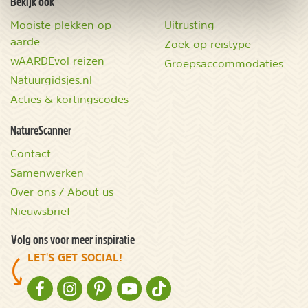
Bekijk ook
Mooiste plekken op
Uitrusting
aarde
Zoek op reistype
wAARDEvol reizen
Groepsaccommodaties
Natuurgidsjes.nl
Acties & kortingscodes
NatureScanner
Contact
Samenwerken
Over ons / About us
Nieuwsbrief
Volg ons voor meer inspiratie
LET'S GET SOCIAL!
NATURESCANNER OP FACEBOOK
NATURESCANNER OP INSTAGRAM
NATURESCANNER OP PINTEREST
NATURESCANNER OP YOUTUBE
NATURESCANNER OP TIKTOK