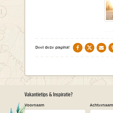
DELEN OP FACEBOOK
DELEN OP X
DELEN V
Deel deze pagina!
Vakantietips & Inspiratie?
Voornaam
Achternaa