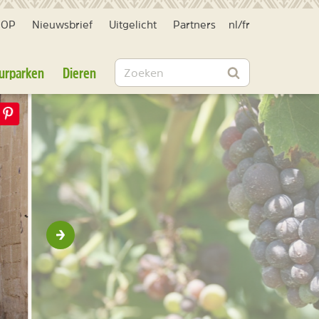
HOP
Nieuwsbrief
Uitgelicht
Partners
nl
/
fr
Zoeken
urparken
Dieren
Zoeken
Volgende