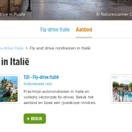
drive in Puglia
© Naturescanner C
Huidige pagina
Huidige pagina
Fly-drive Italie
Aanbod
ly-drive Italie
>
Fly and drive rondreizen in Italië
in Italië
TUI - Fly-drive Italië
Individuele reis
Prachtige autorondreizen in Italië en
volledig verzorgde fly-drives. Bekijk het
aanbod en boek een goedkope rondreis.
BEKIJK