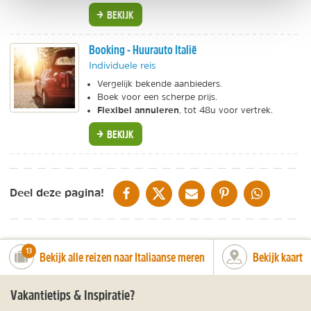
BEKIJK
Booking - Huurauto Italië
Individuele reis
Vergelijk bekende aanbieders.
Boek voor een scherpe prijs.
Flexibel annuleren
, tot 48u voor vertrek.
BEKIJK
DELEN OP FACEBOOK
DELEN OP X
DELEN VIA DE MAIL
DELEN OP PINTEREST
DELEN OP WH
Deel deze pagina!
number_of_trips:
13
Bekijk alle reizen naar Italiaanse meren
Bekijk kaart
Vakantietips & Inspiratie?