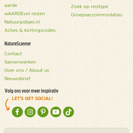
aarde
Zoek op reistype
wAARDEvol reizen
Groepsaccommodaties
Natuurgidsjes.nl
Acties & kortingscodes
NatureScanner
Contact
Samenwerken
Over ons / About us
Nieuwsbrief
Volg ons voor meer inspiratie
LET'S GET SOCIAL!
NATURESCANNER OP FACEBOOK
NATURESCANNER OP INSTAGRAM
NATURESCANNER OP PINTEREST
NATURESCANNER OP YOUTUBE
NATURESCANNER OP TIKTOK