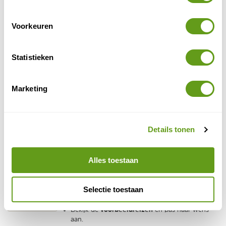
Individuele reis
Trektochten door de Italiaanse Alpen.
Voorkeuren
Langs o.a. het Comomeer en Iseomeer.
Mooi in het voor- of najaar!
BEKIJK
Statistieken
Booking.com - Mooie hotels Comomeer
Marketing
Individuele reis
Bij Booking.com vind je de sfeervolle
overnachting waar je naar zoekt. B&B, chaletje of
toch een hotel met uitzicht op het meer?
Details tonen
BEKIJK
Alles toestaan
Riksja Travel - Rondreizen Italië
Bouwstenen
Selectie toestaan
Stel je eigen rondreis in Italië samen.
Vakantie aan een mooi meer of op een eiland?
voorbeeldreizen
Bekijk de
en pas naar wens
aan.