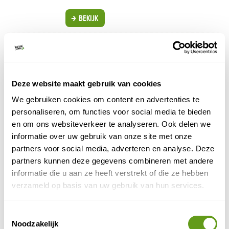
BEKIJK
Booking.com - Hotels
Individuele reis
Bijzonder overnachten in het Aostadal. Bekijk de
leukste hotels en appartementen.
Deze website maakt gebruik van cookies
We gebruiken cookies om content en advertenties te
BEKIJK
personaliseren, om functies voor social media te bieden
en om ons websiteverkeer te analyseren. Ook delen we
Vistacamp - Campings Gardameer
informatie over uw gebruik van onze site met onze
Individuele reis
partners voor social media, adverteren en analyse. Deze
Heerlijke vakantie met het hele gezin.
partners kunnen deze gegevens combineren met andere
Met zwembad voor waterpret.
informatie die u aan ze heeft verstrekt of die ze hebben
Aan het mooie Gardameer.
verzameld op basis van uw gebruik van hun services.
BEKIJK
Toestemmingsselectie
STAP Reizen - Wandelvakantie Lombardije
Noodzakelijk