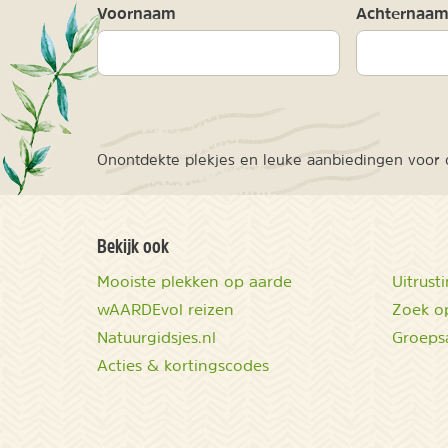
Voornaam
Achternaa
Onontdekte plekjes en leuke aanbiedingen voor o
Bekijk ook
Mooiste plekken op aarde
Uitrust
wAARDEvol reizen
Zoek op
Natuurgidsjes.nl
Groeps
Acties & kortingscodes