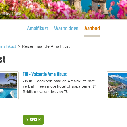
fikust Italië
Huidige pagina
Huidige pagina
Amalfikust
Wat te doen
Aanbod
malfikust
>
Reizen naar de Amalfikust
st
TUI - Vakantie Amalfikust
Zin in! Goedkoop naar de Amalfikust, met
verblijf in een mooi hotel of appartement?
Bekijk de vakanties van TUI.
BEKIJK