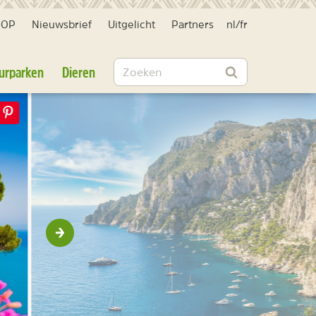
HOP
Nieuwsbrief
Uitgelicht
Partners
nl
/
fr
Zoeken
urparken
Dieren
Zoeken
Volgende