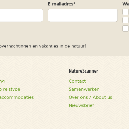
m
E-mailadres*
Waa
vernachtingen en vakanties in de natuur!
NatureScanner
ing
Contact
 reistype
Samenwerken
accommodaties
Over ons / About us
Nieuwsbrief