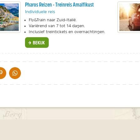
Pharos Reizen - Treinreis Amalfikust
Individuele reis
Fly&Train naar Zuid-Italië.
Variërend van 7 tot 14 dagen.
Inclusief treintickets en overnachtingen.
BEKIJK
IA DE MAIL
DELEN OP PINTEREST
DELEN OP WHATSAPP