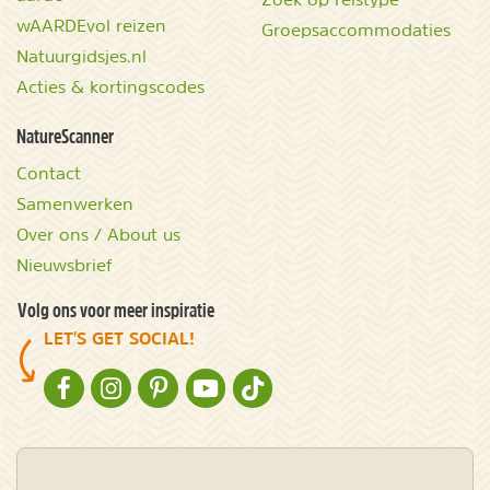
wAARDEvol reizen
Groepsaccommodaties
Natuurgidsjes.nl
Acties & kortingscodes
NatureScanner
Contact
Samenwerken
Over ons / About us
Nieuwsbrief
Volg ons voor meer inspiratie
LET'S GET SOCIAL!
NATURESCANNER OP FACEBOOK
NATURESCANNER OP INSTAGRAM
NATURESCANNER OP PINTEREST
NATURESCANNER OP YOUTUBE
NATURESCANNER OP TIKTOK