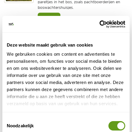
pareltjes in het bos, zoals pachtboerderijen en
boswachtershuisjes.
BEKIJK
Natuurgidsjes - Bomen herkennen
Reisgidsen
Deze website maakt gebruik van cookies
Met dit uitvouwbaar gidsje leer je snel alle bomen
in je tuin of in het bos herkennen. 30 bomen met
We gebruiken cookies om content en advertenties te
hun bladeren, bloesem, vruchten en stam.
personaliseren, om functies voor social media te bieden
BEKIJK
en om ons websiteverkeer te analyseren. Ook delen we
informatie over uw gebruik van onze site met onze
partners voor social media, adverteren en analyse. Deze
B&B het Gasthuys
partners kunnen deze gegevens combineren met andere
Individuele reis
informatie die u aan ze heeft verstrekt of die ze hebben
Een bijzondere overnachting in
verzameld op basis van uw gebruik van hun services.
Amerongen gegarandeerd in deze sfeervolle bed
and breakfast!
Toestemmingsselectie
BEKIJK
Noodzakelijk