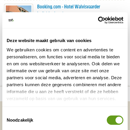
Booking.com - Hotel Walvisvaarder
Individuele reis
Eco-gecertificeerd hotel, precies in het midden
van Terschelling.
Deze website maakt gebruik van cookies
BEKIJK
We gebruiken cookies om content en advertenties te
personaliseren, om functies voor social media te bieden
en om ons websiteverkeer te analyseren. Ook delen we
DELEN OP FACEBOOK
DELEN OP X
DELEN VIA DE MAIL
DELEN OP PINTEREST
DELEN OP WH
Deel deze pagina!
informatie over uw gebruik van onze site met onze
partners voor social media, adverteren en analyse. Deze
partners kunnen deze gegevens combineren met andere
number_of_trips:
3
informatie die u aan ze heeft verstrekt of die ze hebben
Bekijk alle reizen naar Wadlopen
Bekijk kaart
verzameld op basis van uw gebruik van hun services.
Vakantietips & Inspiratie?
Toestemmingsselectie
Noodzakelijk
Voornaam
Achternaam