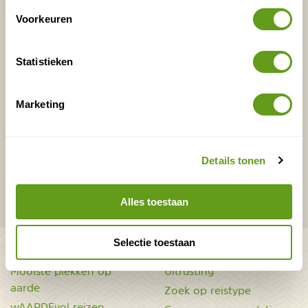
Voorkeuren
E-mailadres*
Waar ligt je interesse?
Statistieken
Nederland
Europa
Ver weg
Marketing
VERZENDEN
Details tonen
Onontdekte plekjes en leuke aanbiedingen voor
Alles toestaan
overnachtingen en vakanties in de natuur!
Selectie toestaan
Bekijk ook
Mooiste plekken op
Uitrusting
aarde
Zoek op reistype
wAARDEvol reizen