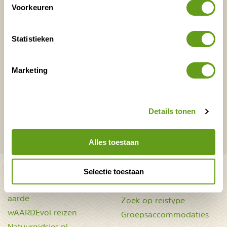
Voorkeuren
E-mailadres*
Waar ligt je interesse?
Nederland
Statistieken
Europa
Ver weg
Marketing
VERZENDEN
Details tonen
Onontdekte plekjes en leuke aanbiedingen voor
overnachtingen en vakanties in de natuur!
Alles toestaan
Bekijk ook
Selectie toestaan
Mooiste plekken op
Uitrusting
aarde
Zoek op reistype
wAARDEvol reizen
Groepsaccommodaties
Natuurgidsjes.nl