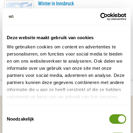
Winter in Innsbruck
Een winterse stedentrip in Innsbruck combineer
je eenvoudig met skiën of snowboarden. Rond
deze Oostenrijkse stad liggen maar liefst 12
skigebieden.
BEKIJK
Deze website maakt gebruik van cookies
We gebruiken cookies om content en advertenties te
personaliseren, om functies voor social media te bieden
DELEN OP FACEBOOK
DELEN OP X
DELEN VIA DE MAIL
DELEN OP PINTEREST
DELEN OP WH
Deel deze pagina!
en om ons websiteverkeer te analyseren. Ook delen we
informatie over uw gebruik van onze site met onze
partners voor social media, adverteren en analyse. Deze
partners kunnen deze gegevens combineren met andere
number_of_trips:
8
Bekijk alle reizen naar Innsbruck
Bekijk kaart
informatie die u aan ze heeft verstrekt of die ze hebben
verzameld op basis van uw gebruik van hun services.
Vakantietips & Inspiratie?
Toestemmingsselectie
Voornaam
Achternaam
Noodzakelijk