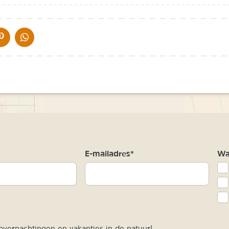
IA DE MAIL
DELEN OP PINTEREST
DELEN OP WHATSAPP
m
E-mailadres*
Waa
vernachtingen en vakanties in de natuur!