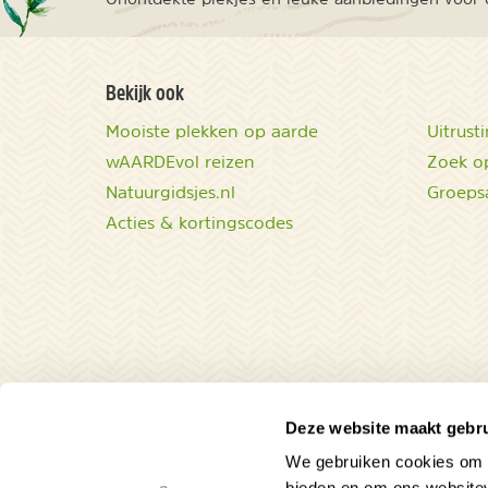
Bekijk ook
Mooiste plekken op aarde
Uitrust
wAARDEvol reizen
Zoek op
Natuurgidsjes.nl
Groeps
Acties & kortingscodes
Deze website maakt gebru
We gebruiken cookies om c
bieden en om ons websitev