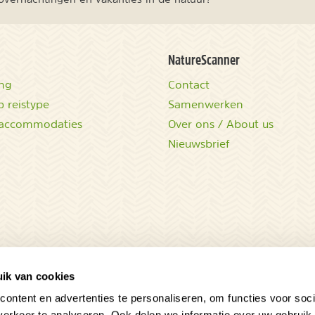
NatureScanner
ing
Contact
 reistype
Samenwerken
accommodaties
Over ons / About us
Nieuwsbrief
ik van cookies
ontent en advertenties te personaliseren, om functies voor soci
erkeer te analyseren. Ook delen we informatie over uw gebruik