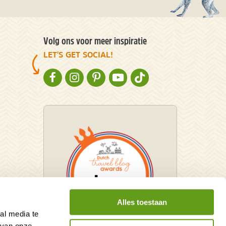
Volg ons voor meer inspiratie
LET'S GET SOCIAL!
NATURESCANNER OP FACEBOOK
NATURESCANNER OP INSTAGRAM
NATURESCANNER OP PINTEREST
NATURESCANNER OP YOUTUBE
NATURESCANNER OP TIKT
Alles toestaan
al media te
 van onze