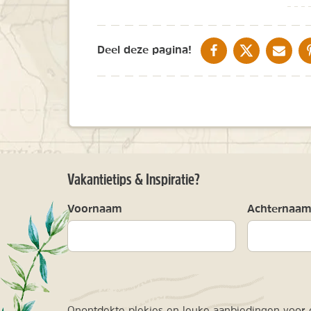
DELEN OP FACEBOOK
DELEN OP X
DELEN V
Deel deze pagina!
Vakantietips & Inspiratie?
Voornaam
Achternaa
Onontdekte plekjes en leuke aanbiedingen voor o