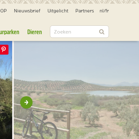
HOP
Nieuwsbrief
Uitgelicht
Partners
nl
/
fr
Zoeken
urparken
Dieren
Zoeken
Volgende