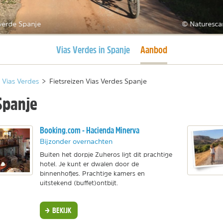
verde Spanje
© Naturesca
Huidige pagina
Huidige pagina
Vias Verdes in Spanje
Aanbod
Vias Verdes
>
Fietsreizen Vias Verdes Spanje
Spanje
Booking.com - Hacienda Minerva
Bijzonder overnachten
Buiten het dorpje Zuheros ligt dit prachtige
hotel. Je kunt er dwalen door de
binnenhofjes. Prachtige kamers en
uitstekend (buffet)ontbijt.
BEKIJK