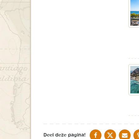
DELEN OP FACEBOOK
DELEN OP X
DELEN V
Deel deze pagina!