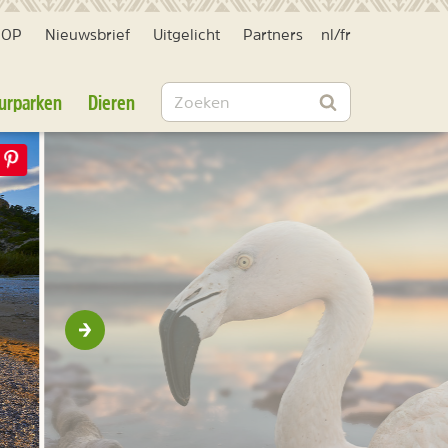
HOP
Nieuwsbrief
Uitgelicht
Partners
nl
/
fr
Zoeken
urparken
Dieren
Zoeken
Volgende