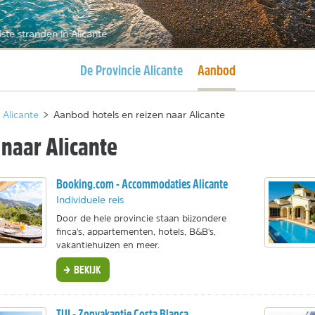
ste stranden in Alicante
Huidige pagina
Huidige pagina
De Provincie Alicante
Aanbod
Alicante
>
Aanbod hotels en reizen naar Alicante
 naar Alicante
Booking.com - Accommodaties Alicante
Individuele reis
Door de hele provincie staan bijzondere
finca's, appartementen, hotels, B&B's,
vakantiehuizen en meer.
BEKIJK
TUI - Zonvakantie Costa Blanca