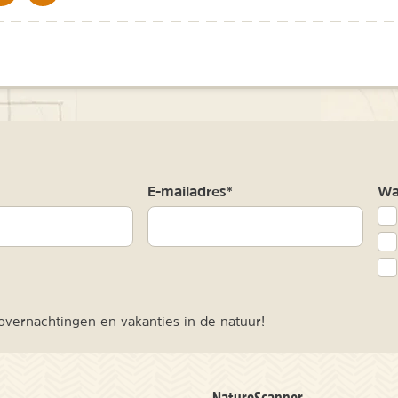
m
E-mailadres*
Waa
vernachtingen en vakanties in de natuur!
NatureScanner