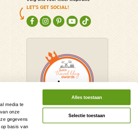
LET'S GET SOCIAL!
NATURESCANNER OP FACEBOOK
NATURESCANNER OP INSTAGRAM
NATURESCANNER OP PINTEREST
NATURESCANNER OP YOUTUBE
NATURESCANNER OP TIKT
Alles toestaan
al media te
 van onze
Selectie toestaan
deze gegevens
Winnaar Dutch Travel Blog
 op basis van
Awards