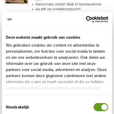
Kleinschalig verblijf; B&B of boutiquehotel.
Ga zelf op ontdekkingstocht!
BEKIJK
Travelbase - Iceland Nomads
Individuele reis
Deze website maakt gebruik van cookies
4x4 met daktent
Ontdek IJsland met een
.
We gebruiken cookies om content en advertenties te
Rij de rondweg en ontdek het binnenland.
personaliseren, om functies voor social media te bieden
7-daagse reis door de natuur!
en om ons websiteverkeer te analyseren. Ook delen we
BEKIJK
informatie over uw gebruik van onze site met onze
partners voor social media, adverteren en analyse. Deze
ANWB - Zuid-Afrika rondreizen
partners kunnen deze gegevens combineren met andere
Individuele reis
informatie die u aan ze heeft verstrekt of die ze hebben
De rondreizen en fly-drives van ANWB doen de
verzameld op basis van uw gebruik van hun services.
highlights van Zuid-Afrika aan: Kruger, Kaapstad,
Tuinroute, Drakensbergen, Addo NP en meer!
Toestemmingsselectie
Noodzakelijk
BEKIJK