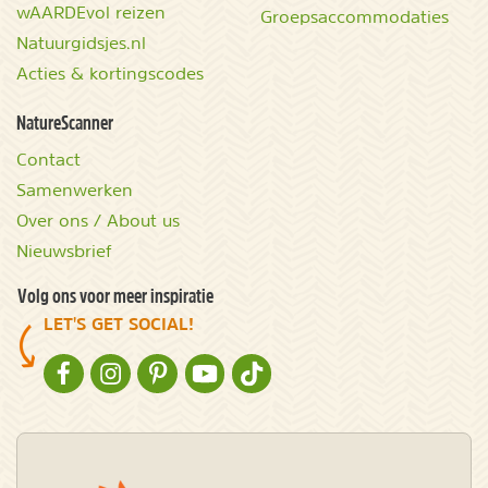
wAARDEvol reizen
Groepsaccommodaties
Natuurgidsjes.nl
Acties & kortingscodes
NatureScanner
Contact
Samenwerken
Over ons / About us
Nieuwsbrief
Volg ons voor meer inspiratie
LET'S GET SOCIAL!
NATURESCANNER OP FACEBOOK
NATURESCANNER OP INSTAGRAM
NATURESCANNER OP PINTEREST
NATURESCANNER OP YOUTUBE
NATURESCANNER OP TIKTOK