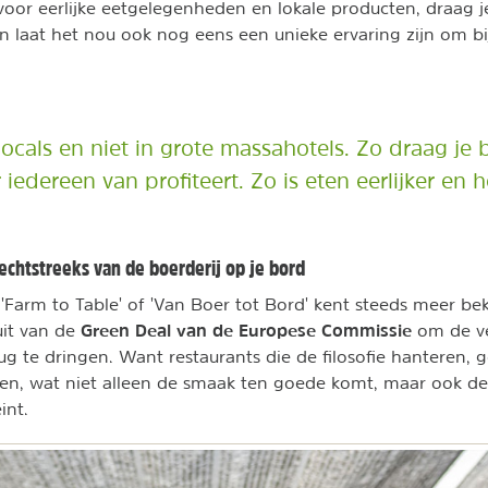
 voor eerlijke eetgelegenheden en lokale producten, draag j
En laat het nou ook nog eens een unieke ervaring zijn om bij
locals en niet in grote massahotels. Zo draag je 
edereen van profiteert. Zo is eten eerlijker en he
rechtstreeks van de boerderij op je bord
'Farm to Table' of 'Van Boer tot Bord' kent steeds meer be
Green Deal van de Europese Commissie
uit van de
om de ver
ug te dringen. Want restaurants die de filosofie hanteren, g
ten, wat niet alleen de smaak ten goede komt, maar ook de
eint.