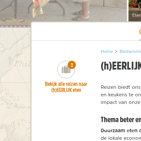
Eten
H
Home
>
Bestemmi
(h)EERLIJ
number_of_trips:
2
Bekijk alle reizen naar
Reizen biedt ons
(h)EERLIJK eten
en keukens te ont
impact van onze 
Thema beter en 
Duurzaam eten o
de lokale econom