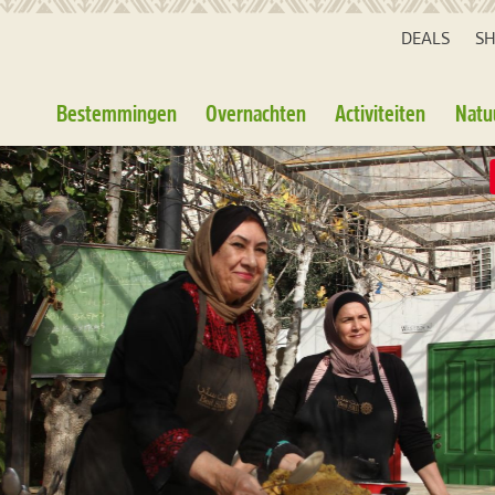
DEALS
S
Bestemmingen
Overnachten
Activiteiten
Natu