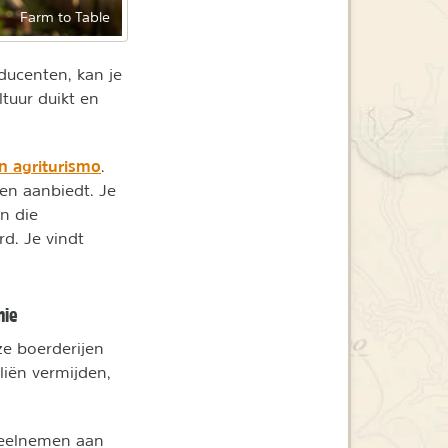
Farm to Table
ducenten, kan je
tuur duikt en
n agriturismo
.
ten aanbiedt. Je
en die
d. Je vindt
mie
ze boerderijen
liën vermijden,
 deelnemen aan