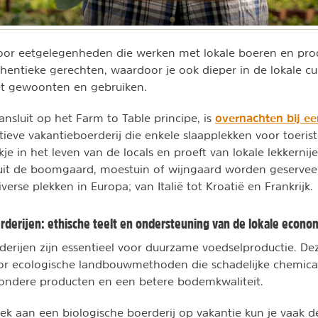
voor eetgelegenheden die werken met lokale boeren en pro
hentieke gerechten, waardoor je ook dieper in de lokale cul
t gewoonten en gebruiken.
overnachten bij ee
nsluit op het Farm to Table principe, is
tieve vakantieboerderij die enkele slaapplekken voor toeris
ijkje in het leven van de locals en proeft van lokale lekkernij
uit de boomgaard, moestuin of wijngaard worden geserveer
verse plekken in Europa; van Italië tot Kroatië en Frankrijk.
erderijen: ethische teelt en ondersteuning van de lokale econo
derijen zijn essentieel voor duurzame voedselproductie. De
oor ecologische landbouwmethoden die schadelijke chemica
zondere producten en een betere bodemkwaliteit.
ek aan een biologische boerderij op vakantie kun je vaak