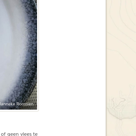
Janneke Roossien
of geen vlees te