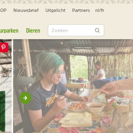
HOP
Nieuwsbrief
Uitgelicht
Partners
nl
/
fr
Zoeken
urparken
Dieren
Zoeken
Volgende