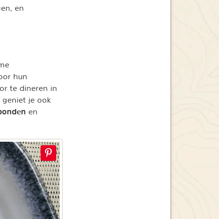
gen, en
ame
oor hun
or te dineren in
r geniet je ook
ebonden
en