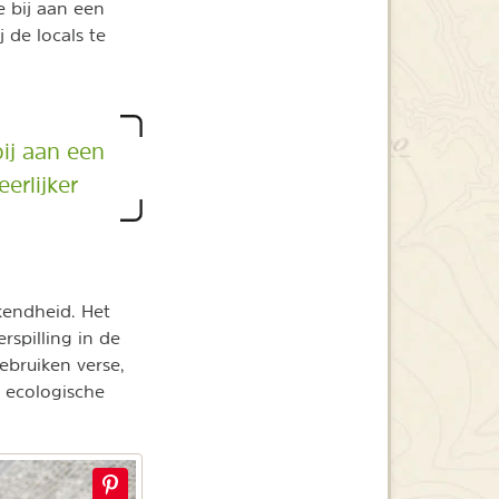
e bij aan een
 de locals te
bij aan een
erlijker
kendheid. Het
spilling in de
ebruiken verse,
 ecologische