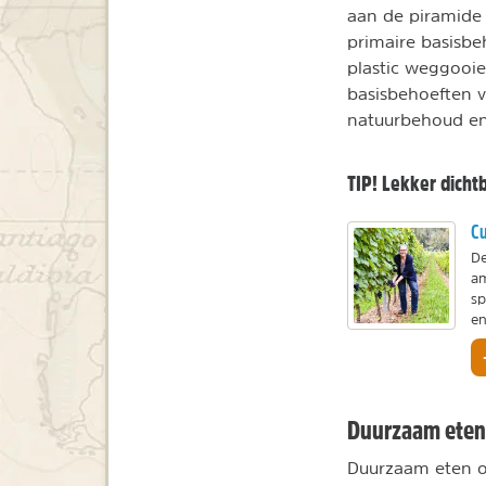
aan de piramide
primaire basisbe
plastic weggooie
basisbehoeften 
natuurbehoud en
TIP! Lekker dichtb
Cu
De
am
sp
en
Duurzaam eten 
Duurzaam eten op