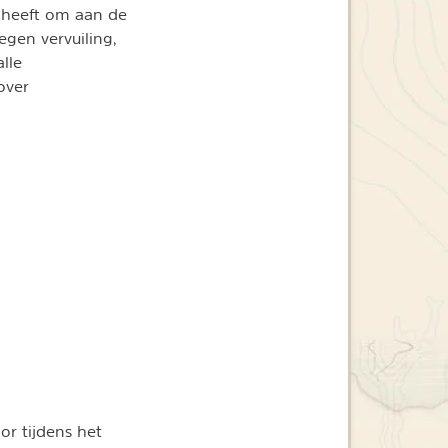
 heeft om aan de
egen vervuiling,
lle
over
r tijdens het