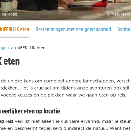
 bij locals
© Naturesca
uidige pagina
(h)EERLIJK eten
Bestemmingen met een goed aanbod
Aanbo
ngen
>
(h)EERLIJK eten
K eten
 de unieke kans om compleet andere landschappen, verschi
dekken. Het is cruciaal om tijdens onze avonturen ook stil 
voedselkeuzes en de plekken waar we gaan eten op reis.
eerlijker eten op locatie
p reis
verrijkt niet alleen je culinaire ervaring, maar je ste
ie en beschermt tegelijkertijd indirect de natuur. Want het