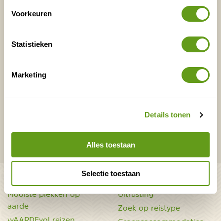
Voorkeuren
E-mailadres*
Waar ligt je interesse?
Statistieken
Nederland
Europa
Ver weg
Marketing
VERZENDEN
Details tonen
Onontdekte plekjes en leuke aanbiedingen voor
Alles toestaan
overnachtingen en vakanties in de natuur!
Selectie toestaan
Bekijk ook
Mooiste plekken op
Uitrusting
aarde
Zoek op reistype
wAARDEvol reizen