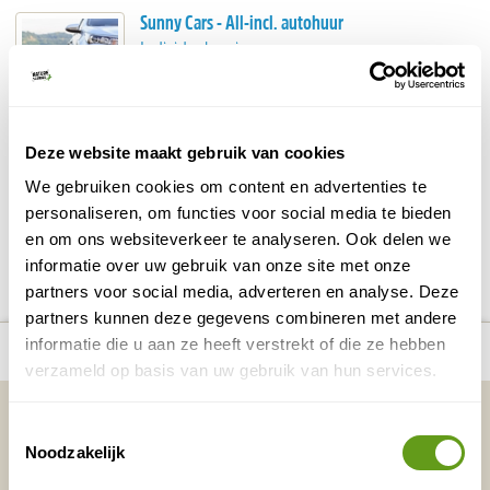
Sunny Cars - All-incl. autohuur
Individuele reis
Alle kosten inbegrepen, ook verzekeringen.
Transparante prijzen, dus geen verrassingen.
Wij bevelen Sunny Cars van harte aan!
Deze website maakt gebruik van cookies
BEKIJK
We gebruiken cookies om content en advertenties te
personaliseren, om functies voor social media te bieden
en om ons websiteverkeer te analyseren. Ook delen we
DELEN OP FACEBOOK
DELEN OP X
DELEN VIA DE MAIL
DELEN OP PINTEREST
DELEN OP WH
Deel deze pagina!
informatie over uw gebruik van onze site met onze
partners voor social media, adverteren en analyse. Deze
partners kunnen deze gegevens combineren met andere
Bekijk alle reizen naar Duiken in Costa
Bekijk
number_of_trips:
3
informatie die u aan ze heeft verstrekt of die ze hebben
Rica
kaart
verzameld op basis van uw gebruik van hun services.
Vakantietips & Inspiratie?
Toestemmingsselectie
Noodzakelijk
Voornaam
Achternaam