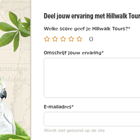
Deel jouw ervaring met Hillwalk Tou
Welke score geef je Hillwalk Tours?
*
0
Omschrijf jouw ervaring
*
E-mailadres
*
Wordt niet getoond op de site