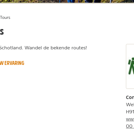
 Tours
rs
 Schotland. Wandel de bekende routes!
W ERVARING
Con
Wel
H91
www
00 