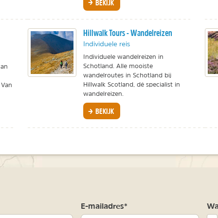
BEKIJK
Hillwalk Tours - Wandelreizen
Individuele reis
Individuele wandelreizen in
Schotland. Alle mooiste
van
wandelroutes in Schotland bij
Hillwalk Scotland, dé specialist in
 Van
wandelreizen.
BEKIJK
m
E-mailadres*
Waa