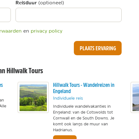
Reisduur
(optioneel)
rwaarden
en
privacy policy
PLAATS ERVARING
n Hillwalk Tours
es
Hillwalk Tours - Wandelreizen in
Engeland
Individuele reis
dan
Alle
Individuele wandelvakanties in
Engeland: van de Cotswolds tot
Cornwall en de South Downs. Je
komt ook langs de muur van
Hadrianus.