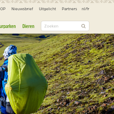
HOP
Nieuwsbrief
Uitgelicht
Partners
nl
/
fr
Zoeken
urparken
Dieren
Zoeken