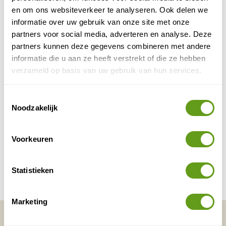
en om ons websiteverkeer te analyseren. Ook delen we
informatie over uw gebruik van onze site met onze
Reisperiode
(optioneel)
partners voor social media, adverteren en analyse. Deze
partners kunnen deze gegevens combineren met andere
informatie die u aan ze heeft verstrekt of die ze hebben
Reisduur
(optioneel)
verzameld op basis van uw gebruik van hun services.
Toestemmingsselectie
Noodzakelijk
Ik ga akkoord met de
algemene voorwaarden
en
privacy policy
Voorkeuren
PLAATS ERVARING
Statistieken
Top 0 meest bekeken advertenties van HotelSpecials
Marketing
Vakantietips & Inspiratie?