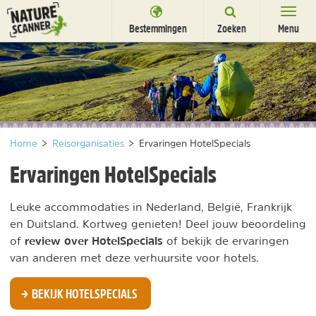
Ga
naar
Bestemmingen
Zoeken
Menu
content
Bestemmingen
Overnachten
Activiteiten
Home
>
Reisorganisaties
>
Ervaringen HotelSpecials
Natuurparken
Ervaringen HotelSpecials
Dieren
Leuke accommodaties in Nederland, België, Frankrijk
DEALS
SHOP
en Duitsland. Kortweg genieten! Deel jouw beoordeling
Nieuwsbrief
Uitgelicht
review over HotelSpecials
of
of bekijk de ervaringen
Partners
/
van anderen met deze verhuursite voor hotels.
nl
fr
BEKIJK HOTELSPECIALS