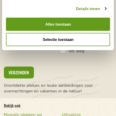
Voornaam
Achternaam
Details tonen
Alles toestaan
E-mailadres*
Waar ligt je interesse?
Nederland
Selectie toestaan
Europa
Ver weg
VERZENDEN
Onontdekte plekjes en leuke aanbiedingen voor
overnachtingen en vakanties in de natuur!
Bekijk ook
Mooiste plekken op
Uitrusting