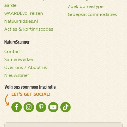
aarde
Zoek op reistype
wAARDEvol reizen
Groepsaccommodaties
Natuurgidsjes.nl
Acties & kortingscodes
NatureScanner
Contact
Samenwerken
Over ons / About us
Nieuwsbrief
Volg ons voor meer inspiratie
LET'S GET SOCIAL!
NATURESCANNER OP FACEBOOK
NATURESCANNER OP INSTAGRAM
NATURESCANNER OP PINTEREST
NATURESCANNER OP YOUTUBE
NATURESCANNER OP TIKTOK