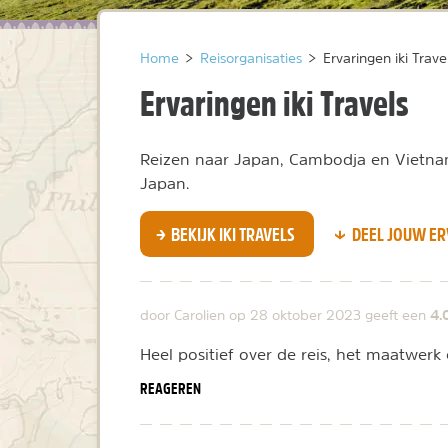
Home
>
Reisorganisaties
>
Ervaringen iki Trave
Ervaringen iki Travels
Reizen naar Japan, Cambodja en Vietnam
Japan.
BEKIJK IKI TRAVELS
DEEL JOUW ER
4.
door Carolien op
28 oktober 2023
geeft een
Heel positief over de reis, het maatwerk
REAGEREN