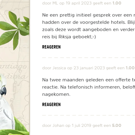
1.00
door ML op
19 april 2023
geeft een
Ne een prettig initieel gesprek over een
hadden over de voorgestelde hotels. Bli
zoals deze wordt aangeboden en verder
reis bij Riksja geboekt;-)
REAGEREN
1.00
door Jessica op
23 januari 2023
geeft een
Na twee maanden geleden een offerte t
reactie. Na telefonisch informeren, belo
nagekomen.
REAGEREN
5.00
door Johan op
1 juli 2019
geeft een