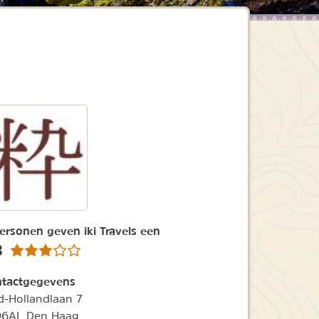
ersonen geven iki Travels een
8
tactgegevens
d-Hollandlaan 7
96AL Den Haag