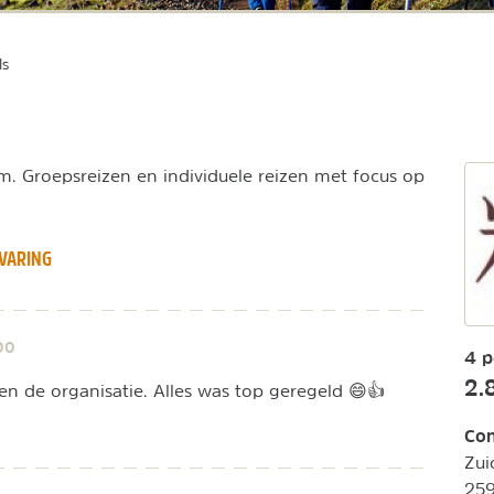
ls
. Groepsreizen en individuele reizen met focus op
VARING
00
4 p
2.
 en de organisatie. Alles was top geregeld 😄👍
Con
Zui
25