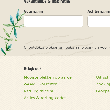
Vakantietips & Inspiratie?
Voornaam
Achternaa
Onontdekte plekjes en leuke aanbiedingen voor o
Bekijk ook
Mooiste plekken op aarde
Uitrust
wAARDEvol reizen
Zoek op
Natuurgidsjes.nl
Groeps
Acties & kortingscodes