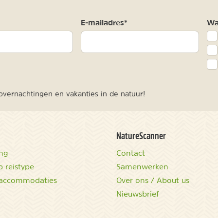
m
E-mailadres*
Waa
vernachtingen en vakanties in de natuur!
NatureScanner
ing
Contact
 reistype
Samenwerken
accommodaties
Over ons / About us
Nieuwsbrief