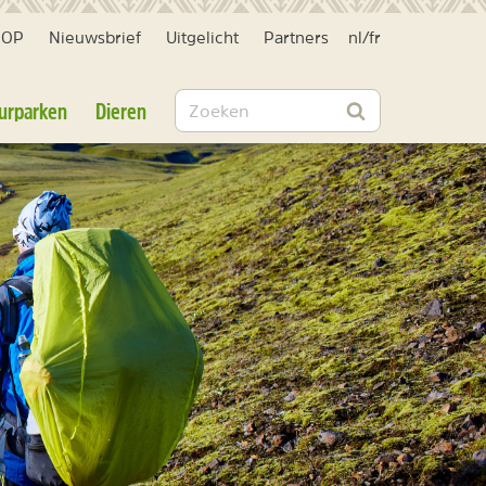
HOP
Nieuwsbrief
Uitgelicht
Partners
nl
/
fr
Zoeken
urparken
Dieren
Zoeken