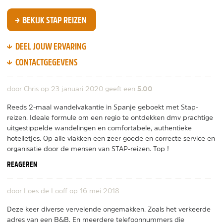
BEKIJK STAP REIZEN
DEEL JOUW ERVARING
CONTACTGEGEVENS
5.00
door Chris op
23 januari 2020
geeft een
Reeds 2-maal wandelvakantie in Spanje geboekt met Stap-
reizen. Ideale formule om een regio te ontdekken dmv prachtige
uitgestippelde wandelingen en comfortabele, authentieke
hotelletjes. Op alle vlakken een zeer goede en correcte service en
organisatie door de mensen van STAP-reizen. Top !
REAGEREN
door Loes de Looff op
16 mei 2018
Deze keer diverse vervelende ongemakken. Zoals het verkeerde
adres van een B&B. En meerdere telefoonnummers die