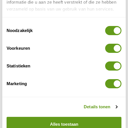
informatie die u aan ze heeft verstrekt of die ze hebben
Individuele reis
verzameld op basis van uw gebruik van hun services.
Individuele wandelreizen in Zuid-Europa.
Hiken in het Middellandse Zeegebied.
Prachtige trektochten of vanaf vaste
Toestemmingsselectie
standplaats.
Noodzakelijk
BEKIJK
Voorkeuren
STAP Reizen - Wandelvakantie Spanje
Individuele reis
Individuele wandelvakanties.
Statistieken
Andalusië, op de Balearen of de Canarische
Eilanden.
Meerdaagse trektochten in de prachtige
Marketing
Spaanse natuur.
BEKIJK
Details tonen
STAP Reizen - Wandelen Trentino en Zuid-Tirol
Individuele reis
Alles toestaan
Individueel bergwandelen in Trentino en Zuid-Tirol