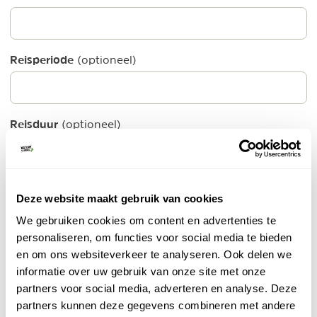
Reisperiode
(optioneel)
Reisduur
(optioneel)
Ik ga akkoord met de
algemene voorwaarden
en
Deze website maakt gebruik van cookies
privacy policy
We gebruiken cookies om content en advertenties te
personaliseren, om functies voor social media te bieden
PLAATS ERVARING
en om ons websiteverkeer te analyseren. Ook delen we
informatie over uw gebruik van onze site met onze
Top 6 meest bekeken advertenties van STAP Reizen
partners voor social media, adverteren en analyse. Deze
STAP Reizen - Wandelreizen Europa
partners kunnen deze gegevens combineren met andere