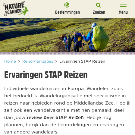
Ga
naar
Bestemmingen
Zoeken
Menu
content
Bestemmingen
Overnachten
Activiteiten
Home
>
Reisorganisaties
>
Ervaringen STAP Reizen
Natuurparken
Ervaringen STAP Reizen
Dieren
Individuele wandelreizen in Europa. Wandelen zoals
DEALS
SHOP
het bedoeld is. Wandelorganisatie met specialisme in
Nieuwsbrief
Uitgelicht
reizen naar gebieden rond de Middellandse Zee. Heb jij
Partners
/
zelf ook een wandelvakantie met hen gemaakt, deel
nl
fr
review over STAP Reizen
dan jouw
. Heb je nog
plannen, bekijk dan de beoordelingen en ervaringen
van andere wandelaars.