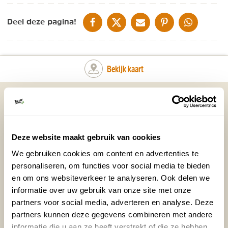
DELEN OP FACEBOOK
DELEN OP X
DELEN VIA DE MAIL
DELEN OP PINTEREST
DELEN OP WH
Deel deze pagina!
Bekijk kaart
Vakantietips & Inspiratie?
Voornaam
Achternaam
Deze website maakt gebruik van cookies
We gebruiken cookies om content en advertenties te
E-mailadres*
Waar ligt je interesse?
personaliseren, om functies voor social media te bieden
en om ons websiteverkeer te analyseren. Ook delen we
Nederland
informatie over uw gebruik van onze site met onze
Europa
partners voor social media, adverteren en analyse. Deze
Ver weg
partners kunnen deze gegevens combineren met andere
informatie die u aan ze heeft verstrekt of die ze hebben