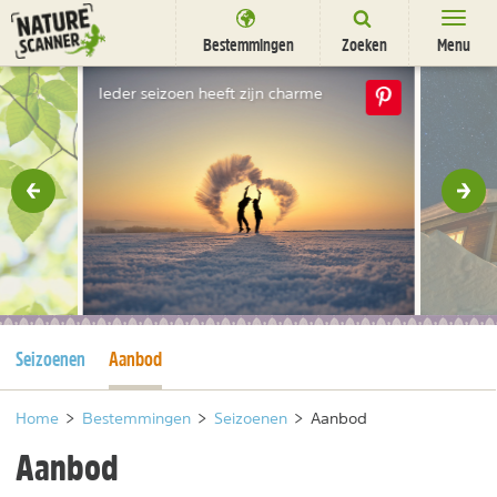
Ga
naar
Bestemmingen
Zoeken
Menu
content
Bestemmingen
Ieder seizoen heeft zijn charme
Overnachten
Activiteiten
rige
Vol
Natuurparken
Dieren
DEALS
SHOP
Huidige pagina
Huidige pagina
Seizoenen
Aanbod
Nieuwsbrief
Uitgelicht
Partners
/
nl
fr
Home
>
Bestemmingen
>
Seizoenen
>
Aanbod
Aanbod