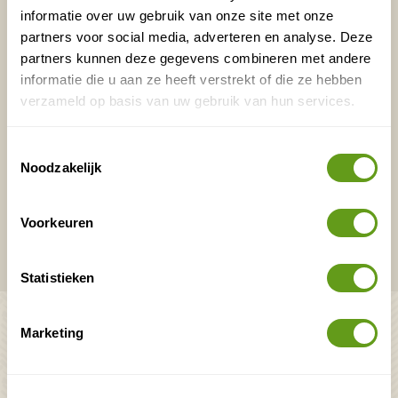
informatie over uw gebruik van onze site met onze
partners voor social media, adverteren en analyse. Deze
E-mailadres*
Waar ligt je interesse?
partners kunnen deze gegevens combineren met andere
Nederland
informatie die u aan ze heeft verstrekt of die ze hebben
verzameld op basis van uw gebruik van hun services.
Europa
Ver weg
Toestemmingsselectie
Noodzakelijk
VERZENDEN
Voorkeuren
Onontdekte plekjes en leuke aanbiedingen voor
overnachtingen en vakanties in de natuur!
Statistieken
Bekijk ook
Marketing
Mooiste plekken op
Uitrusting
aarde
Zoek op reistype
wAARDEvol reizen
Groepsaccommodaties