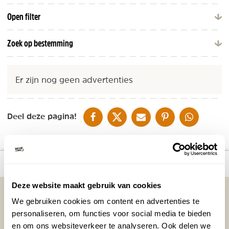
Open filter
Zoek op bestemming
Er zijn nog geen advertenties
DELEN OP FACEBOOK
DELEN OP X
DELEN VIA DE MAIL
DELEN OP PINTEREST
DELEN OP WH
Deel deze pagina!
Bekijk kaart
Deze website maakt gebruik van cookies
Vakantietips & Inspiratie?
We gebruiken cookies om content en advertenties te
Voornaam
Achternaam
personaliseren, om functies voor social media te bieden
en om ons websiteverkeer te analyseren. Ook delen we