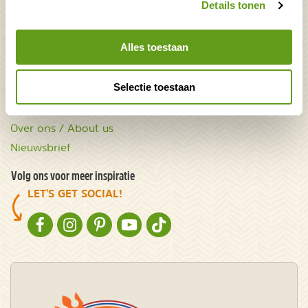
Details tonen
Natuurgidsjes.nl
Acties & kortingscodes
Alles toestaan
NatureScanner
Selectie toestaan
Contact
Samenwerken
Over ons / About us
Nieuwsbrief
Volg ons voor meer inspiratie
LET'S GET SOCIAL!
NATURESCANNER OP FACEBOOK
NATURESCANNER OP INSTAGRAM
NATURESCANNER OP PINTEREST
NATURESCANNER OP YOUTUBE
NATURESCANNER OP TIKTOK