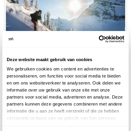
Toerskiën
Deze website maakt gebruik van cookies
We gebruiken cookies om content en advertenties te
Georganiseerd op vakantie
personaliseren, om functies voor social media te bieden
en om ons websiteverkeer te analyseren. Ook delen we
Dat kan met Bergsportreizen. Elke winter organiseren
informatie over uw gebruik van onze site met onze
zij diverse reizen voor beginners en gevorderden,
partners voor social media, adverteren en analyse. Deze
ongedwongen en goed georganiseerd op vakantie. In
partners kunnen deze gegevens combineren met andere
kleine groepjes maak je schitterende tochten onder
informatie die u aan ze heeft verstrekt of die ze hebben
leiding van professionele berggidsen. Je slaapt in
verzameld op basis van uw gebruik van hun services.
mooie berghutten en leert de fijne kneepjes van het
toerskiën. Ben jij toe aan een actieve vakantie zonder