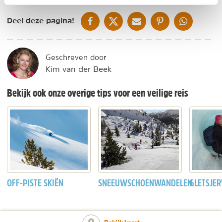
DELEN OP FACEBOOK
DELEN OP X
DELEN VIA DE MAIL
DELEN OP PINTEREST
DELEN OP WH
Deel deze pagina!
Geschreven door
Kim van der Beek
Bekijk ook onze overige tips voor een veilige reis
OFF-PISTE SKIËN
SNEEUWSCHOENWANDELEN
GLETSJE