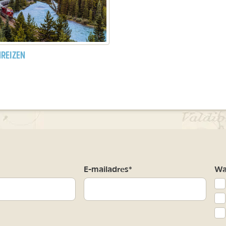
NREIZEN
m
E-mailadres*
Waa