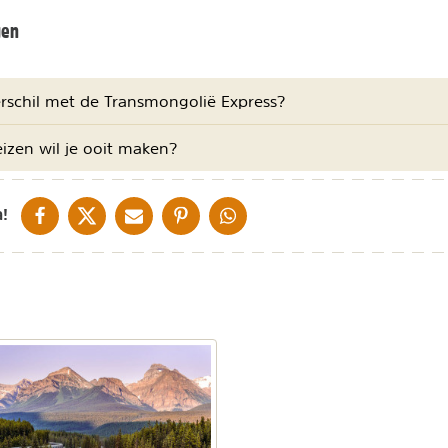
gen
erschil met de Transmongolië Express?
eizen wil je ooit maken?
DELEN OP FACEBOOK
DELEN OP X
DELEN VIA DE MAIL
DELEN OP PINTEREST
DELEN OP WHATSAPP
!