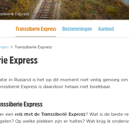
ssiberië Express
Huidige pagina
Transsiberie Express
Bestemmingen
Aanbod
ngen
>
Transsiberie Express
rie Express
tie in Rusland is het op dit moment niet veilig genoeg om 
nssiberië Express is daardoor helaas niet boekbaar.
anssiberie Express
reis met de Transsiberië Express
ver een
? Wat is de beste re
gelen? Op welke plekken zijn er haltes? Wat krijg ik onderw