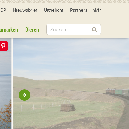
HOP
Nieuwsbrief
Uitgelicht
Partners
nl
/
fr
Zoeken
urparken
Dieren
Zoeken
Volgende