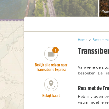
Tran
Home
>
Bestemmi
Transsibe
number_of_trips:
1
Bekijk alle reizen naar
Vanwege de situa
Transsiberie Express
bezoeken. De Tra
Reis met de Tr
Bekijk kaart
Heb jij vragen o
visum moet je re