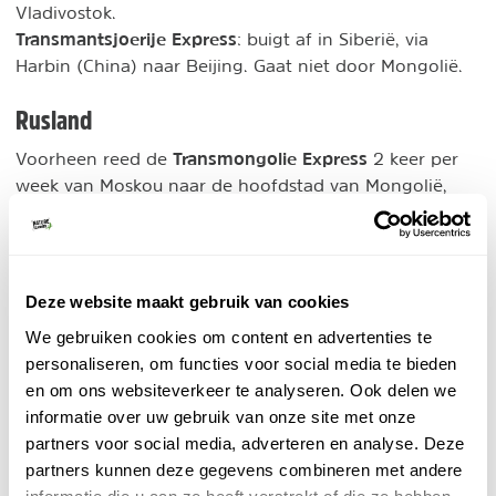
Vladivostok.
Transmantsjoerije Express
: buigt af in Siberië, via
Harbin (China) naar Beijing. Gaat niet door Mongolië.
Rusland
Transmongolie Express
Voorheen reed de
2 keer per
week van Moskou naar de hoofdstad van Mongolië,
Ulaan Baatar. In Rusland begon de treinreis met een
bezoek aan de prachtige stad Moskou, met haar Rode
Plein, het Kremlin en de kunstige metro's. Vervolgens
treinreis
begon de daadwerkelijke
. De eerste dagen
Deze website maakt gebruik van cookies
reed je voornamelijk langs veel berkenbossen, typische
We gebruiken cookies om content en advertenties te
Russische stations en onbetreden vlakten. Het mooiste
personaliseren, om functies voor social media te bieden
deel van de reis door Rusland is de stop bij het
en om ons websiteverkeer te analyseren. Ook delen we
Baikalmeer. Dit meer is maar liefst 600 km lang, het
informatie over uw gebruik van onze site met onze
helderblauwe water wordt omgeven door prachtige
partners voor social media, adverteren en analyse. Deze
bergen.
partners kunnen deze gegevens combineren met andere