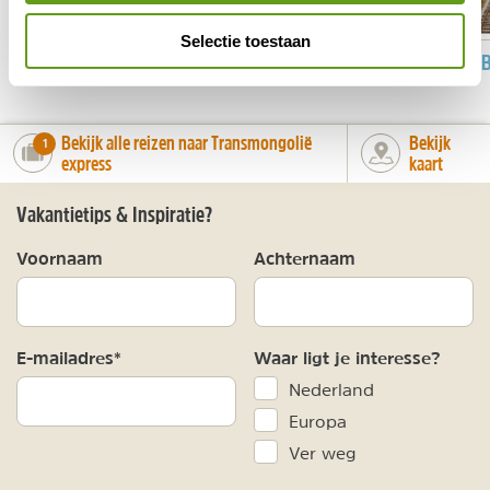
Selectie toestaan
TREINREIZEN
MONGOLIË
TRANSSIB
Bekijk alle reizen naar Transmongolië
Bekijk
number_of_trips:
1
express
kaart
Vakantietips & Inspiratie?
Voornaam
Achternaam
E-mailadres*
Waar ligt je interesse?
Nederland
Europa
Ver weg