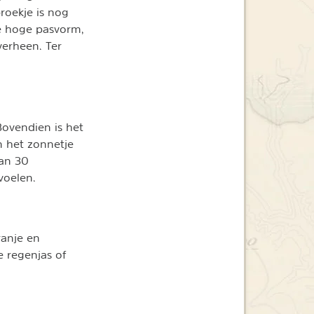
roekje is nog
de hoge pasvorm,
overheen. Ter
Bovendien is het
in het zonnetje
van 30
voelen.
ranje en
e regenjas of