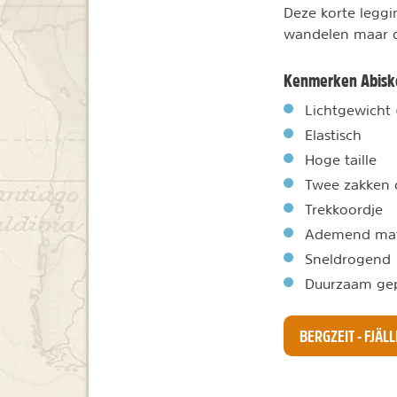
Deze korte leggi
wandelen maar o
Kenmerken Abisko
Lichtgewicht 
Elastisch
Hoge taille
Twee zakken
Trekkoordje
Ademend mat
Sneldrogend
Duurzaam ge
BERGZEIT - FJÄ