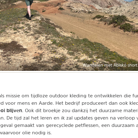
Wandelen met Abisko short t
ls missie om tijdloze outdoor kleding te ontwikkelen die fu
d voor mens en Aarde. Het bedrijf produceert dan ook kle
oi blijven
. Ook dit broekje zou dankzij het duurzame materi
 De tijd zal het leren en ik zal updates geven na verloop v
er geval gemaakt van gerecyclede petflessen, een duurzaam a
waarvoor olie nodig is.