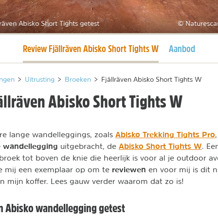
lräven Abisko Short Tights getest
© Naturesca
Huidige pagina
Review Fjällräven Abisko Short Tights W
Aanbod
ngen
>
Uitrusting
>
Broeken
>
Fjällräven Abisko Short Tights W
ällräven Abisko Short Tights W
Abisko Trekking Tights Pro
re lange wandelleggings, zoals
e wandellegging
Abisko Short Tights W
uitgebracht, de
. Ee
broek tot boven de knie die heerlijk is voor al je outdoor a
reviewen
de mij een exemplaar op om te
en voor mij is dit n
n mijn koffer. Lees gauw verder waarom dat zo is!
en Abisko wandellegging getest