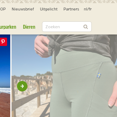
HOP
Nieuwsbrief
Uitgelicht
Partners
nl
/
fr
Zoeken
urparken
Dieren
Zoeken
Volgende