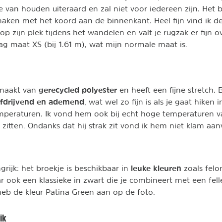
e van houden uiteraard en zal niet voor iedereen zijn. Het b
maken met het koord aan de binnenkant. Heel fijn vind ik 
d op zijn plek tijdens het wandelen en valt je rugzak er fijn 
aag maat XS (bij 1.61 m), wat mijn normale maat is.
gerecycled polyester
emaakt van
en heeft een fijne stretch. 
fdrijvend en ademend
, wat wel zo fijn is als je gaat hiken 
emperaturen. Ik vond hem ook bij echt hoge temperaturen 
 zitten. Ondanks dat hij strak zit vond ik hem niet klam aan
leuke kleuren
grijk: het broekje is beschikbaar in
zoals felo
r ook een klassieke in zwart die je combineert met een fell
Ik heb de kleur Patina Green aan op de foto.
ik