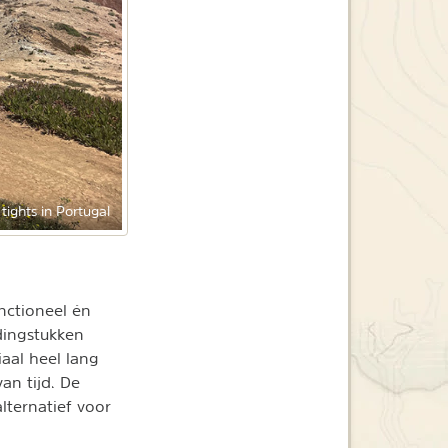
ights in Portugal
nctioneel én
dingstukken
aal heel lang
an tijd. De
lternatief voor