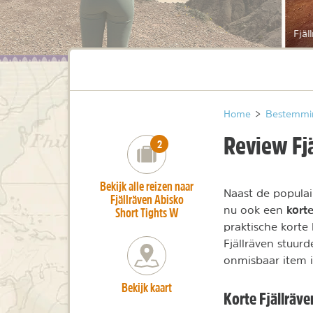
Fjäl
Home
>
Bestemmi
Review Fj
number_of_trips:
2
Bekijk alle reizen naar
Naast de populai
Fjällräven Abisko
kort
nu ook een
Short Tights W
praktische korte 
Fjällräven stuur
onmisbaar item i
Bekijk kaart
Korte Fjällräv