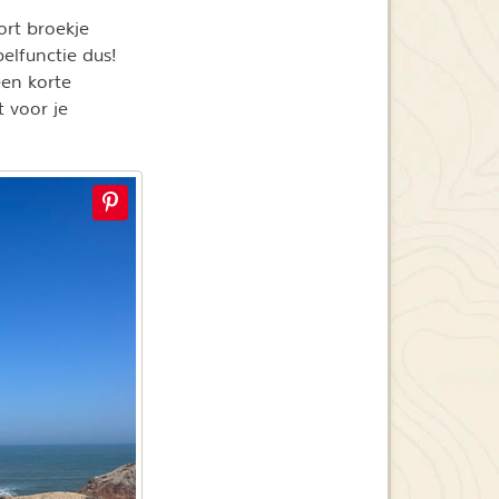
ort broekje
lfunctie dus!
een korte
t voor je