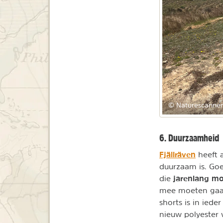
© Naturescanner
6. Duurzaamheid
Fjällräven
heeft a
duurzaam is. Goe
jarenlang mo
die
mee moeten gaan.
shorts is in ied
nieuw polyester 