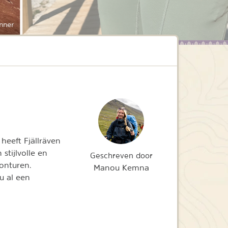
nner
, heeft Fjällräven
n stijlvolle en
Geschreven door
vonturen.
Manou Kemna
u al een