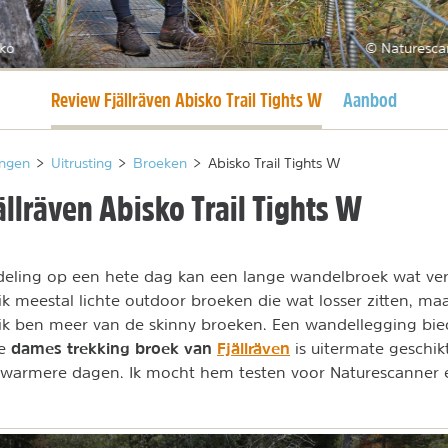
sko
© Naturesca
Huidige pagina
Review Fjällräven Abisko Trail Tights W
Aanbod
ngen
>
Uitrusting
>
Broeken
>
Abisko Trail Tights W
llräven Abisko Trail Tights W
eling op een hete dag kan een lange wandelbroek wat verv
k meestal lichte outdoor broeken die wat losser zitten, maa
, ik ben meer van de skinny broeken. Een wandellegging bie
dames trekking broek van
Fjällräven
ze
is uitermate geschik
warmere dagen. Ik mocht hem testen voor Naturescanner en