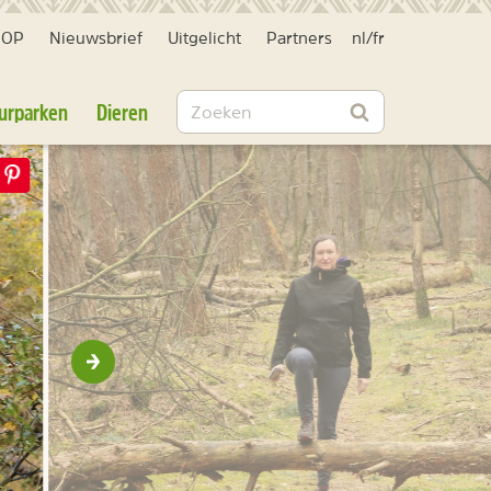
HOP
Nieuwsbrief
Uitgelicht
Partners
nl
/
fr
Zoeken
urparken
Dieren
Zoeken
Volgende