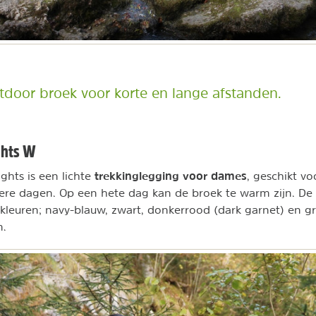
utdoor broek voor korte en lange afstanden.
ghts W
trekkinglegging voor dames
ights is een lichte
, geschikt v
re dagen. Op een hete dag kan de broek te warm zijn. De t
4 kleuren; navy-blauw, zwart, donkerrood (dark garnet) en g
m.