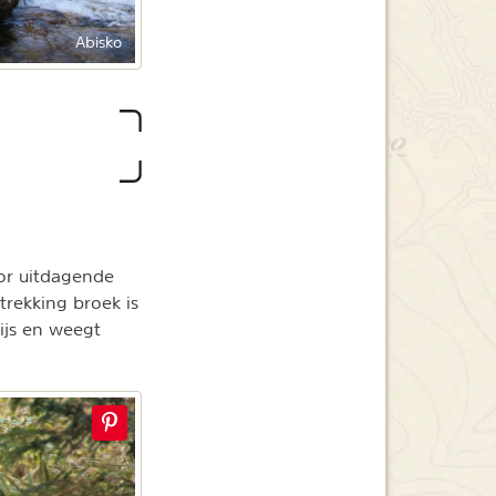
Abisko
oor uitdagende
rekking broek is
rijs en weegt