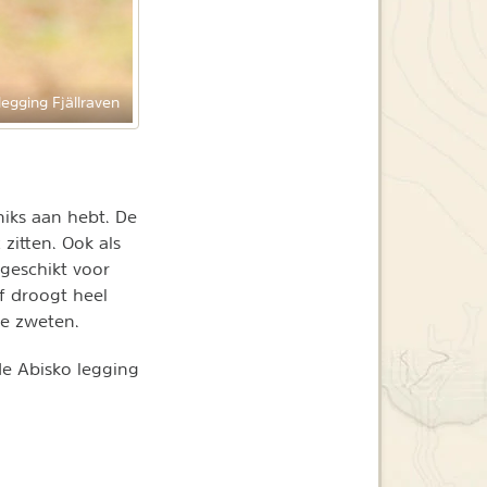
legging Fjällraven
 niks aan hebt. De
zitten. Ook als
geschikt voor
of droogt heel
te zweten.
de Abisko legging