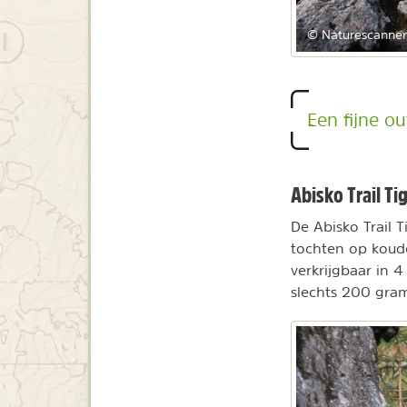
© Naturescanner
Een fijne o
Abisko Trail Ti
De Abisko Trail T
tochten op koude
verkrijgbaar in 
slechts 200 gra