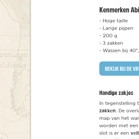
Kenmerken Abis
- Hoge taille
- Lange pijpen
- 200 g
- 3 zakken
- Wassen bij 40°,
BEKIJK BIJ DE V
Handige zakjes
In tegenstelling
zakken
. De over
map van het wan
worden met een 
vei
slot is er een