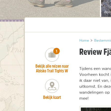
Abi
Home
>
Bestemmi
Review Fjä
number_of_trips:
1
Bekijk alle reizen naar
Tijdens een wand
Abisko Trail Tights W
Voorheen kocht i
ik daar niet van
uitkomst. En de
wandelingen op 
Bekijk kaart
mee!