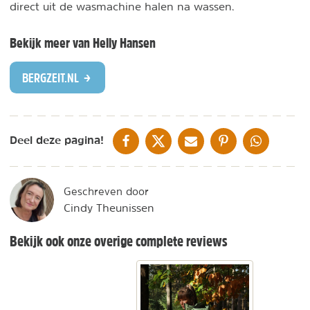
direct uit de wasmachine halen na wassen.
Bekijk meer van Helly Hansen
BERGZEIT.NL
DELEN OP FACEBOOK
DELEN OP X
DELEN VIA DE MAIL
DELEN OP PINTEREST
DELEN OP WH
Deel deze pagina!
Geschreven door
Cindy Theunissen
Bekijk ook onze overige complete reviews