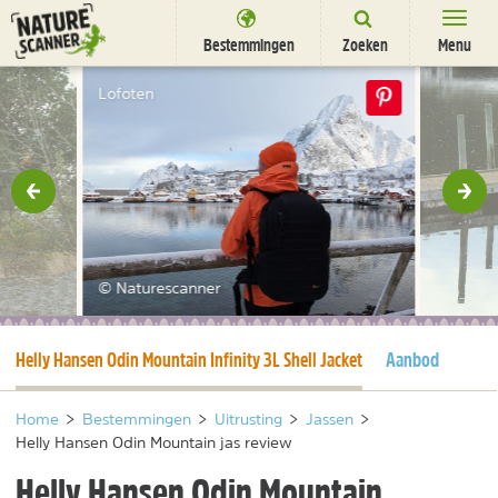
Ga
naar
Bestemmingen
Zoeken
Menu
content
Bestemmingen
Lofoten
Overnachten
Activiteiten
rige
Vol
Natuurparken
Dieren
© Naturescanner
DEALS
SHOP
Huidige pagina
Helly Hansen Odin Mountain Infinity 3L Shell Jacket
Aanbod
Nieuwsbrief
Uitgelicht
Partners
/
nl
fr
Home
>
Bestemmingen
>
Uitrusting
>
Jassen
>
Helly Hansen Odin Mountain jas review
Helly Hansen Odin Mountain