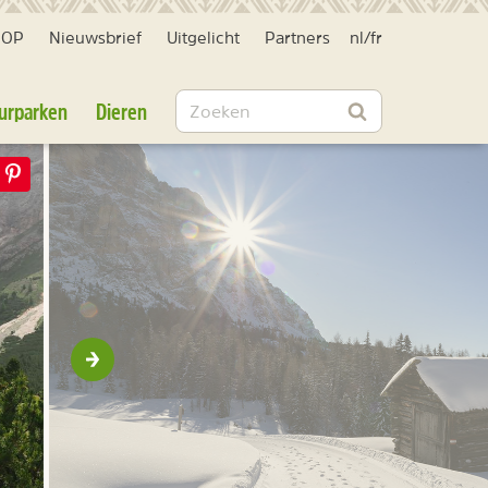
HOP
Nieuwsbrief
Uitgelicht
Partners
nl
/
fr
Zoeken
urparken
Dieren
Zoeken
Volgende