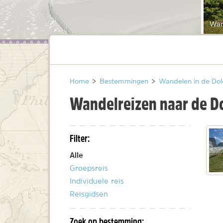
Wan
Home
>
Bestemmingen
>
Wandelen in de Do
Wandelreizen naar de D
Filter:
Alle
Groepsreis
Individuele reis
Reisgidsen
Zoek op bestemming: