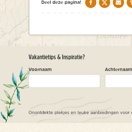
DELEN OP FACEBOOK
DELEN OP X
DELEN V
Deel deze pagina!
Vakantietips & Inspiratie?
Voornaam
Achternaa
Onontdekte plekjes en leuke aanbiedingen voor o