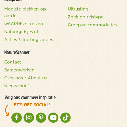
Mooiste plekken op
Uitrusting
aarde
Zoek op reistype
wAARDEvol reizen
Groepsaccommodaties
Natuurgidsjes.nl
Acties & kortingscodes
NatureScanner
Contact
Samenwerken
Over ons / About us
Nieuwsbrief
Volg ons voor meer inspiratie
LET'S GET SOCIAL!
NATURESCANNER OP FACEBOOK
NATURESCANNER OP INSTAGRAM
NATURESCANNER OP PINTEREST
NATURESCANNER OP YOUTUBE
NATURESCANNER OP TIKTOK