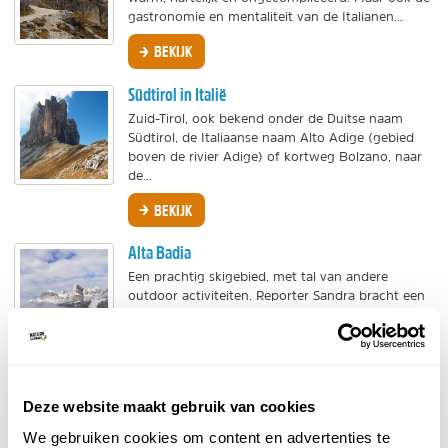
gastronomie en mentaliteit van de Italianen...
BEKIJK
Südtirol in Italië
Zuid-Tirol, ook bekend onder de Duitse naam
Südtirol, de Italiaanse naam Alto Adige (gebied
boven de rivier Adige) of kortweg Bolzano, naar
de...
BEKIJK
Alta Badia
Een prachtig skigebied, met tal van andere
outdoor activiteiten. Reporter Sandra bracht een
bezoek aan de regio en vertelt je meer over de
mooiste...
BEKIJK
Deze website maakt gebruik van cookies
Val di Zoldo
Val di Zoldo, gelegen in de Dolomieten, biedt
We gebruiken cookies om content en advertenties te