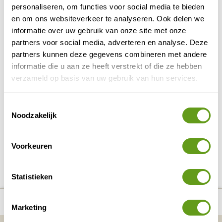
spectaculaire berglandschappen zonder
personaliseren, om functies voor social media te bieden
massatoerisme. Perfect voor bergtochten en
en om ons websiteverkeer te analyseren. Ook delen we
fietsroutes. Deze...
informatie over uw gebruik van onze site met onze
BEKIJK
partners voor social media, adverteren en analyse. Deze
partners kunnen deze gegevens combineren met andere
Val di Fassa
informatie die u aan ze heeft verstrekt of die ze hebben
Val di Fassa is een ideale bestemming voor
verzameld op basis van uw gebruik van hun services.
natuur- en outdoorliefhebbers. Het gebied biedt
een mix van ruige berglandschappen, authentieke
Ladinische...
Toestemmingsselectie
Noodzakelijk
BEKIJK
Voorkeuren
DELEN OP FACEBOOK
DELEN OP X
DELEN VIA DE MAIL
DELEN OP PINTEREST
DELEN OP WH
Deel deze pagina!
Statistieken
Bekijk alle reizen naar Wandelen in de
Bekijk
number_of_trips:
10
Dolomieten
kaart
Marketing