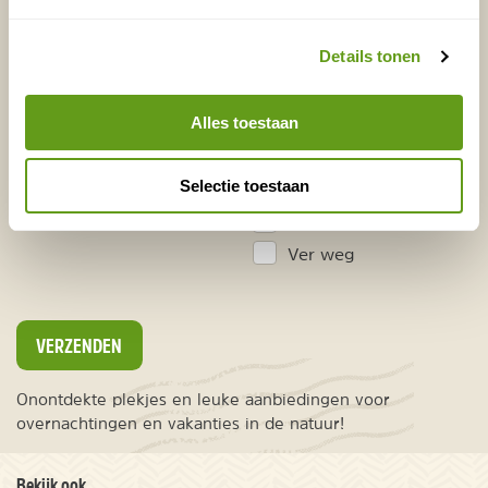
Vakantietips & Inspiratie?
Details tonen
Voornaam
Achternaam
Alles toestaan
E-mailadres*
Waar ligt je interesse?
Selectie toestaan
Nederland
Europa
Ver weg
VERZENDEN
Onontdekte plekjes en leuke aanbiedingen voor
overnachtingen en vakanties in de natuur!
Bekijk ook