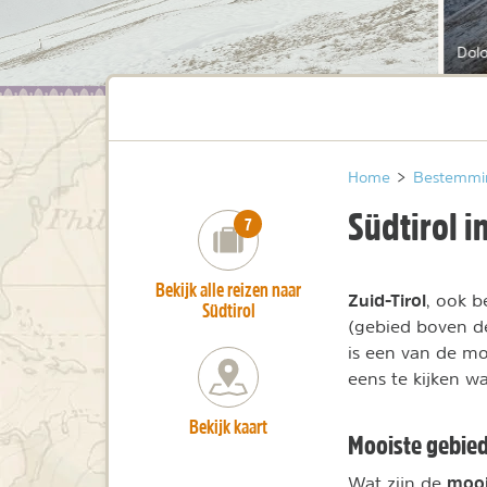
Dol
Home
>
Bestemmi
Südtirol in
number_of_trips:
7
Bekijk alle reizen naar
Zuid-Tirol
, ook b
Südtirol
(gebied boven de
is een van de mo
eens te kijken w
Bekijk kaart
Mooiste gebied
mooi
Wat zijn de