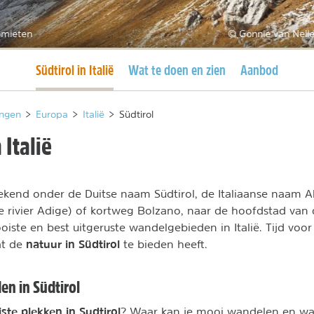
omieten
© Gonnie van Nelle
Huidige pagina
Südtirol in Italië
Wat te doen en zien
Aanbod
ngen
>
Europa
>
Italië
>
Südtirol
 Italië
ekend onder de Duitse naam Südtirol, de Italiaanse naam A
 rivier Adige) of kortweg Bolzano, naar de hoofdstad van d
oiste en best uitgeruste wandelgebieden in Italië. Tijd voo
natuur in Südtirol
at de
te bieden heeft.
en in Südtirol
ste plekken in Sudtirol
? Waar kan je mooi wandelen en waa