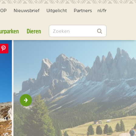
HOP
Nieuwsbrief
Uitgelicht
Partners
nl
/
fr
Zoeken
urparken
Dieren
Zoeken
Volgende