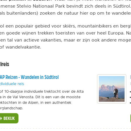
ense Stelvio Nationaal Park bevindt zich deels in Südtirol.
 als buitenlanders) zoeken de natuur hier op om te wandele
irol een populair gebied voor skiërs, mountainbikers en be
n goede wijnen trekken toeristen van over heel Europa. N
den tal van actieve vakanties, maar er zijn ook andere moge
of wandelvakantie.
reis
AP Reizen - Wandelen in Südtirol
dividuele reis
of 10-daagse individuele trektocht over de Alta
a in de Val Venosta. Dit is een van de mooiste
ektochten in de Alpen, in een authentiek
rglandschap.
BEKIJK