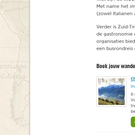
Met name het imm
(zowel Italianen
Verder is Zuid-T
de gastronomie e
organisaties bie
een busrondreis 
Boek jouw wandel
ST
In
8 
Vi
tr
be