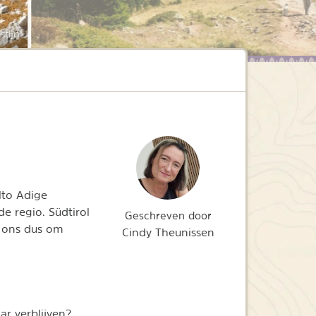
stijn
lto Adige
e regio. Südtirol
Geschreven door
r ons dus om
Cindy Theunissen
r verblijven?