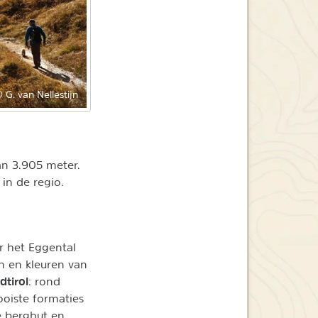
 G. van Nellestijn
an 3.905 meter.
in de regio.
r het Eggental
en en kleuren van
dtirol
: rond
oiste formaties
de berghut en