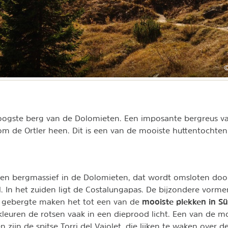
©
hoogste berg van de Dolomieten. Een imposante bergreus v
om de Ortler heen. Dit is een van de mooiste huttentochten 
een bergmassief in de Dolomieten, dat wordt omsloten doo
al. In het zuiden ligt de Costalungapas. De bijzondere vorm
mooiste plekken in Sü
 gebergte maken het tot een van de
euren de rotsen vaak in een dieprood licht. Een van de mo
 zijn de spitse Torri del Vajolet, die lijken te waken over 