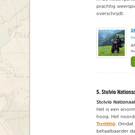
prachtig weerspi
overschrijdt.
AN
In
AN
me
5. Stelvio Nationa
Stelvio Nationaa
Het is een enorm
hoog. Het noorden
Trentino
. Omdat 
betaalbaarder da