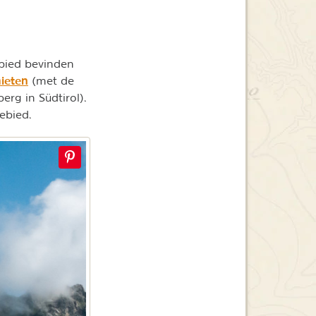
gebied bevinden
ieten
(met de
erg in Südtirol).
ebied.