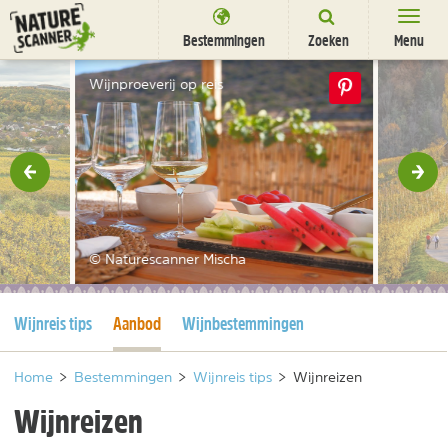
Ga
naar
Bestemmingen
Zoeken
Menu
content
Bestemmingen
Wijnproeverij op reis
Overnachten
Activiteiten
rige
Vol
Natuurparken
Dieren
© Naturescanner Mischa
DEALS
SHOP
Huidige pagina
Huidige pagina
Wijnreis tips
Aanbod
Wijnbestemmingen
Nieuwsbrief
Uitgelicht
Partners
/
nl
fr
Home
>
Bestemmingen
>
Wijnreis tips
>
Wijnreizen
Wijnreizen