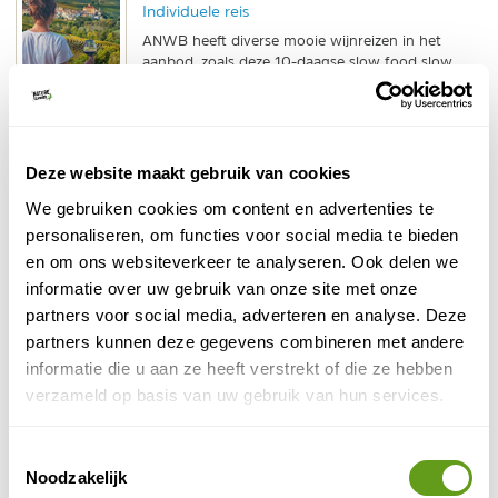
Individuele reis
ANWB heeft diverse mooie wijnreizen in het
aanbod, zoals deze 10-daagse slow food slow
travel reis naar Piemonte.
BEKIJK
Deze website maakt gebruik van cookies
Get Your Guide - Wijnproeverijen
Excursies
We gebruiken cookies om content en advertenties te
De leukste tours die helemaal in het teken staan
personaliseren, om functies voor social media te bieden
van wijnen.
en om ons websiteverkeer te analyseren. Ook delen we
informatie over uw gebruik van onze site met onze
BEKIJK
partners voor social media, adverteren en analyse. Deze
partners kunnen deze gegevens combineren met andere
Booking.com - Boetiekhotel Schloss Neuweier
informatie die u aan ze heeft verstrekt of die ze hebben
Individuele reis
verzameld op basis van uw gebruik van hun services.
Het zuidwesten van Duitsland is dé plek voor een
vakantie met zicht op de prachtige wijngaarden.
16 hectare wijngebied omringen het wijnhotel
Toestemmingsselectie
Schloss Neuweier, vlakbij Baden Baden.
Noodzakelijk