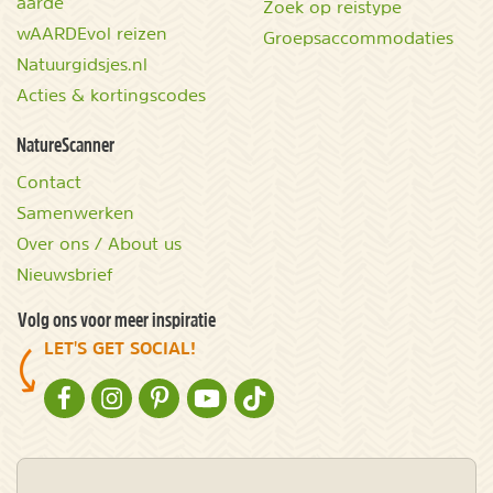
aarde
Zoek op reistype
wAARDEvol reizen
Groepsaccommodaties
Natuurgidsjes.nl
Acties & kortingscodes
NatureScanner
Contact
Samenwerken
Over ons / About us
Nieuwsbrief
Volg ons voor meer inspiratie
LET'S GET SOCIAL!
NATURESCANNER OP FACEBOOK
NATURESCANNER OP INSTAGRAM
NATURESCANNER OP PINTEREST
NATURESCANNER OP YOUTUBE
NATURESCANNER OP TIKTOK