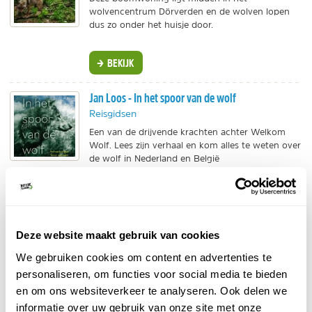
wolvencentrum Dörverden en de wolven lopen
dus zo onder het huisje door.
BEKIJK
Jan Loos - In het spoor van de wolf
Reisgidsen
Een van de drijvende krachten achter Welkom
Wolf. Lees zijn verhaal en kom alles te weten over
de wolf in Nederland en België
BEKIJK
Beluga - Wildlife reizen Fins Lapland
Deze website maakt gebruik van cookies
Groepsreis
We gebruiken cookies om content en advertenties te
Wil jij de beer, wolf, eland, lynx of ander wild
personaliseren, om functies voor social media te bieden
spotten? Beluga heeft mooie wildlife reizen
en om ons websiteverkeer te analyseren. Ook delen we
waarbij je op safari gaat en observatiehutten
bezoekt. In diverse seizoenen.
informatie over uw gebruik van onze site met onze