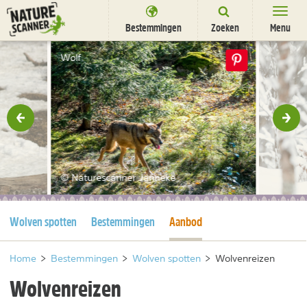
Ga
naar
Bestemmingen
Zoeken
Menu
content
Bestemmingen
Wolf
Overnachten
Activiteiten
rige
Vol
Natuurparken
Dieren
© Naturescanner Janneke
DEALS
SHOP
Huidige pagina
Huidige pagina
Wolven spotten
Bestemmingen
Aanbod
Nieuwsbrief
Uitgelicht
Partners
/
nl
fr
Home
>
Bestemmingen
>
Wolven spotten
>
Wolvenreizen
Wolvenreizen