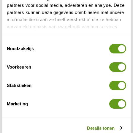
partners voor social media, adverteren en analyse. Deze
BEKIJK
partners kunnen deze gegevens combineren met andere
informatie die u aan ze heeft verstrekt of die ze hebben
Nordic - Vakantie in Zweden
verzameld op basis van uw gebruik van hun services.
Individuele reis
Onvergetelijke wildlife ervaringen midden in de
Toestemmingsselectie
natuur: nacht in een berenkijkhut, wolvenexcursie
Noodzakelijk
en een bever- of elandsafari.
BEKIJK
Voorkeuren
Van Verre - Wolven in Yellowstone
Bouwstenen
Statistieken
Wildlife spotten en fotograferen in Yellowstone
NP! Twee dagen ga je met een gids op zoek naar
wolven en ook grizzly's in Lamar Valley.
Marketing
BEKIJK
Booking.com - Natuurhotel
Details tonen
Individuele reis