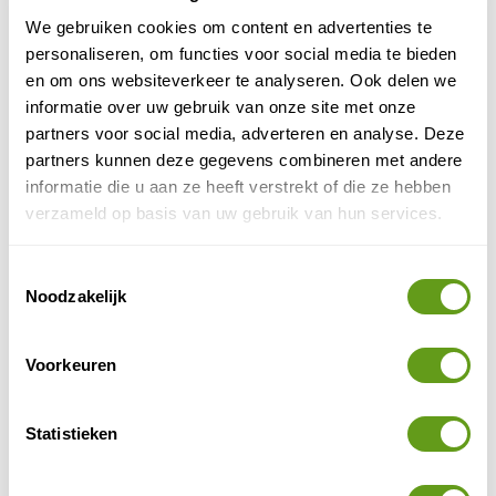
Finland
We gebruiken cookies om content en advertenties te
Een natuurvakantie in Finland betekent vooral
personaliseren, om functies voor social media te bieden
onthaasten; genieten van veel groen, rust en
ruimte en uiteraard de mooie natuur in Finland!
en om ons websiteverkeer te analyseren. Ook delen we
Een...
informatie over uw gebruik van onze site met onze
partners voor social media, adverteren en analyse. Deze
BEKIJK
partners kunnen deze gegevens combineren met andere
Zweden
informatie die u aan ze heeft verstrekt of die ze hebben
verzameld op basis van uw gebruik van hun services.
Zweden is een van de mooiste vakantielanden in
Noord-Europa, met een fascinerend landschap en
alle mogelijkheden voor een natuurreis.
Toestemmingsselectie
Naturescanner...
Noodzakelijk
BEKIJK
Nunavut en Nunavik
Voorkeuren
Nunavut en Nunavik, ultieme natuurbestemming
in Arctisch Canada. In de taal van de Inuit
betekent Nunavut "ons land". In onze ogen een
Statistieken
onherbergzame...
BEKIJK