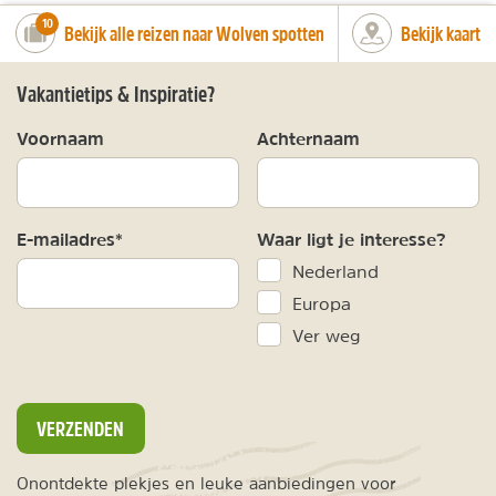
number_of_trips:
10
Bekijk alle reizen naar Wolven spotten
Bekijk kaart
Vakantietips & Inspiratie?
Voornaam
Achternaam
E-mailadres*
Waar ligt je interesse?
Nederland
Europa
Ver weg
VERZENDEN
Onontdekte plekjes en leuke aanbiedingen voor