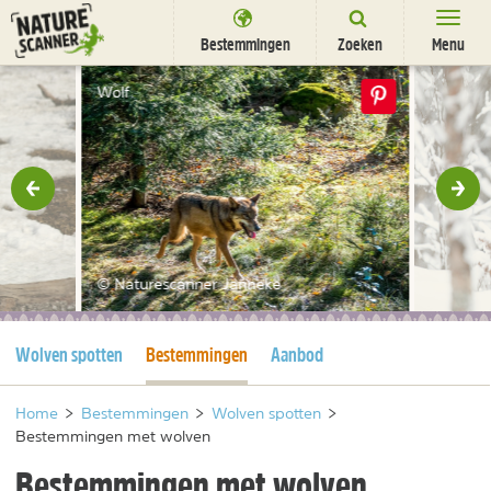
Ga
naar
Bestemmingen
Zoeken
Menu
content
Bestemmingen
Wolf
Overnachten
Activiteiten
rige
Vol
Natuurparken
Dieren
© Naturescanner Janneke
DEALS
SHOP
Huidige pagina
Huidige pagina
Wolven spotten
Bestemmingen
Aanbod
Nieuwsbrief
Uitgelicht
Partners
/
nl
fr
Home
>
Bestemmingen
>
Wolven spotten
>
Bestemmingen met wolven
Bestemmingen met wolven