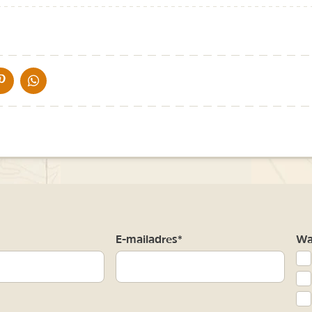
IA DE MAIL
DELEN OP PINTEREST
DELEN OP WHATSAPP
m
E-mailadres*
Waa