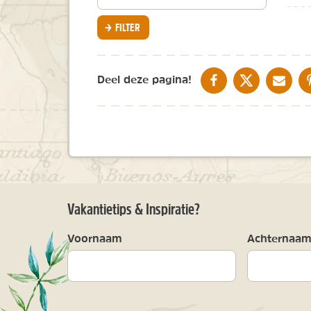
continent
FILTER
DELEN OP FACEBOOK
DELEN OP X
DELEN V
Deel deze pagina!
Vakantietips & Inspiratie?
Voornaam
Achternaa