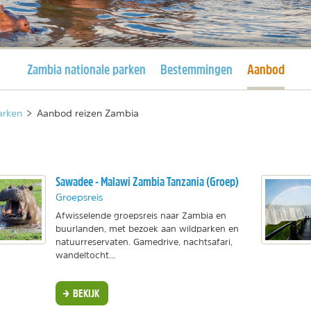
Huidige pagina
Huidige pagi
Zambia nationale parken
Bestemmingen
Aanbod
arken
>
Aanbod reizen Zambia
Sawadee - Malawi Zambia Tanzania (Groep)
Groepsreis
Afwisselende groepsreis naar Zambia en
buurlanden, met bezoek aan wildparken en
natuurreservaten. Gamedrive, nachtsafari,
wandeltocht...
BEKIJK