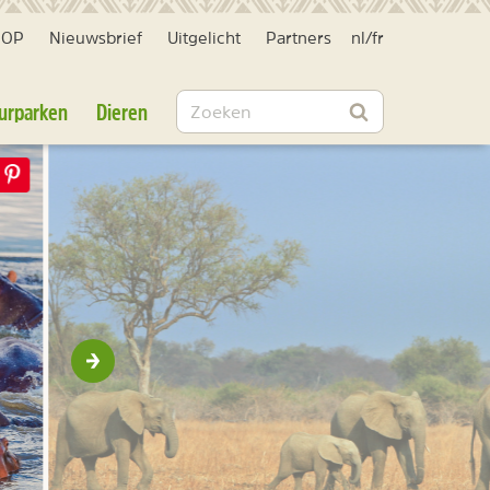
HOP
Nieuwsbrief
Uitgelicht
Partners
nl
/
fr
Zoeken
urparken
Dieren
Zoeken
Volgende