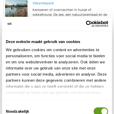
Vakantiepark
Kamperen of overnachten in huisje of
wikkelhouse. De zee, een natuurzwembad en de
duinen zorgen voor een vakantie in het groen!
BEKIJK
Booking.com - Strandhotel Zoomers
Deze website maakt gebruik van cookies
Individuele reis
We gebruiken cookies om content en advertenties te
Prachtig design hotel met zeer stijlvolle, warme
personaliseren, om functies voor social media te bieden
kamers. Gelegen in de duinen van Castricum en
en om ons websiteverkeer te analyseren. Ook delen we
vlakbij het Noordhollands Duinreservaat.
informatie over uw gebruik van onze site met onze
BEKIJK
partners voor social media, adverteren en analyse. Deze
partners kunnen deze gegevens combineren met andere
Callinghe Vakanties - Noord-Hollandse kust
informatie die u aan ze heeft verstrekt of die ze hebben
Unieke accommodaties in de Kop van NH.
verzameld op basis van uw gebruik van hun services.
Van De Koog tot aan Petten.
Óp of nabij het strand en de duinen
.
Toestemmingsselectie
BEKIJK
Noodzakelijk