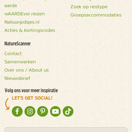
aarde
Zoek op reistype
wAARDEvol reizen
Groepsaccommodaties
Natuurgidsjes.nl
Acties & kortingscodes
NatureScanner
Contact
Samenwerken
Over ons / About us
Nieuwsbrief
Volg ons voor meer inspiratie
LET'S GET SOCIAL!
NATURESCANNER OP FACEBOOK
NATURESCANNER OP INSTAGRAM
NATURESCANNER OP PINTEREST
NATURESCANNER OP YOUTUBE
NATURESCANNER OP TIKTOK