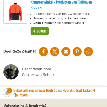
Kampeerwinkel - Producten van Fjällräven
Kleding
De beste items van het Zweedse merk.
Jassen, broeken, rugzakken en meer.
Shop Fjällräven
bij Kampeerwinkel.
BEKIJK
DELEN OP FACEBOOK
DELEN OP X
DELEN VIA DE MAIL
DELEN OP PINTEREST
DELEN OP WH
Deel deze pagina!
Geschreven door
Casper van Schaik
Bekijk alle reizen naar High Coast Hydratic Trail Jacket M
number_of_trips:
2
Fjällräven
Vakantietips & Inspiratie?