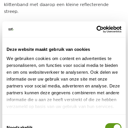
klittenband met daarop een kleine reflecterende
streep.
Tenslotte is de jas voorzien van 2 ruime dicht te ritsen
steekzakken. Altijd handig!
Deze website maakt gebruik van cookies
We gebruiken cookies om content en advertenties te
personaliseren, om functies voor social media te bieden
en om ons websiteverkeer te analyseren. Ook delen we
informatie over uw gebruik van onze site met onze
partners voor social media, adverteren en analyse. Deze
partners kunnen deze gegevens combineren met andere
informatie die u aan ze heeft verstrekt of die ze hebben
verzameld op basis van uw gebruik van hun services.
© Naturescanner
Toestemmingsselectie
Klittenband mouwen
Noodzakelijk