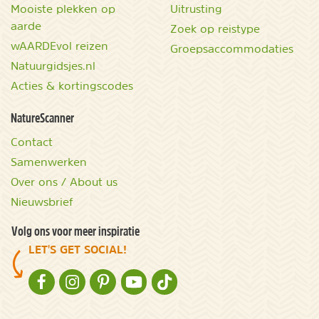
Mooiste plekken op
Uitrusting
aarde
Zoek op reistype
wAARDEvol reizen
Groepsaccommodaties
Natuurgidsjes.nl
Acties & kortingscodes
NatureScanner
Contact
Samenwerken
Over ons / About us
Nieuwsbrief
Volg ons voor meer inspiratie
LET'S GET SOCIAL!
NATURESCANNER OP FACEBOOK
NATURESCANNER OP INSTAGRAM
NATURESCANNER OP PINTEREST
NATURESCANNER OP YOUTUBE
NATURESCANNER OP TIKTOK