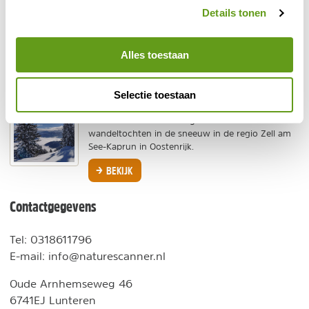
Zadar
Details tonen
Zadar is een van de populairste bestemmingen
van Kroatië. Onze reporter Casper verkende de
omgeving.
Alles toestaan
BEKIJK
Selectie toestaan
Winterwandelen in Zell am See
Sneeuwschoenwandelingen en andere mooie
wandeltochten in de sneeuw in de regio Zell am
See-Kaprun in Oostenrijk.
BEKIJK
Contactgegevens
Tel
:
0318611796
E-mail:
info@naturescanner.nl
Adres
Oude Arnhemseweg 46
6741EJ Lunteren