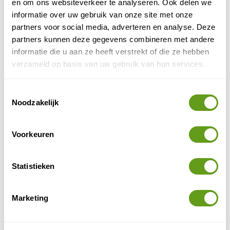
en om ons websiteverkeer te analyseren. Ook delen we
Huttentocht in de Vanoise
informatie over uw gebruik van onze site met onze
Casper liep een huttentocht in de Vanoise met
partners voor social media, adverteren en analyse. Deze
Bergsportreizen van NKBV. Bekijk zijn verslag en
partners kunnen deze gegevens combineren met andere
laat je inspireren voor een tocht van hut naar hut
informatie die u aan ze heeft verstrekt of die ze hebben
in...
verzameld op basis van uw gebruik van hun services.
BEKIJK
Osprey Talon 44
Toestemmingsselectie
Noodzakelijk
Review van de rugzak Talon 44 van Osprey. Een
geweldige backpack voor langere tochten. Onze
reporter Casper trok de bergen in voor een
Voorkeuren
huttentocht met...
BEKIJK
Statistieken
Hanwag Gritstone
Beoordeling van de serie Gritstone van het
kwalitatieve wandelschoenen merk Hanwag.
Marketing
BEKIJK