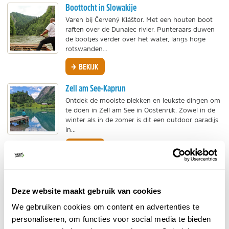
Boottocht in Slowakije
Varen bij Červený Kláštor. Met een houten boot
raften over de Dunajec rivier. Punteraars duwen
de bootjes verder over het water, langs hoge
rotswanden...
BEKIJK
Zell am See-Kaprun
Ontdek de mooiste plekken en leukste dingen om
te doen in Zell am See in Oostenrijk. Zowel in de
winter als in de zomer is dit een outdoor paradijs
in...
BEKIJK
Wandelen in Zell am See-Kaprun
Tips voor mooie wandelingen. De omgeving van
Deze website maakt gebruik van cookies
Zell am See Kaprun in het Oostenrijkse Salzburg is
het hele jaar door een prachtig wandelgebied.
We gebruiken cookies om content en advertenties te
BEKIJK
personaliseren, om functies voor social media te bieden