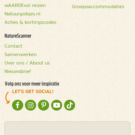
wAARDEvol reizen
Groepsaccommodaties
Natuurgidsjes.nl
Acties & kortingscodes
NatureScanner
Contact
Samenwerken
Over ons / About us
Nieuwsbrief
Volg ons voor meer inspiratie
LET'S GET SOCIAL!
NATURESCANNER OP FACEBOOK
NATURESCANNER OP INSTAGRAM
NATURESCANNER OP PINTEREST
NATURESCANNER OP YOUTUBE
NATURESCANNER OP TIKTOK