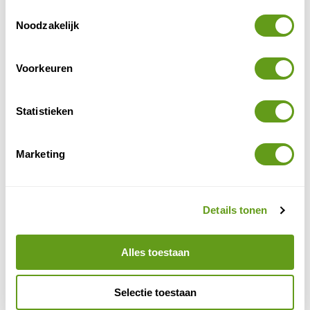
Er zijn natuurlijk meerdere routes mogelijk. Zelf vond ik
Toestemmingsselectie
het leuk om te starten bij de hoger gelegen Pfarrkirche
Noodzakelijk
Heilige Margaretha in het centrum van Kaprun.
Voorkeuren
Statistieken
Marketing
Details tonen
© Naturescanner
Alles toestaan
Kaprun
Selectie toestaan
Hiervandaan steek je de rivier over en volg je een