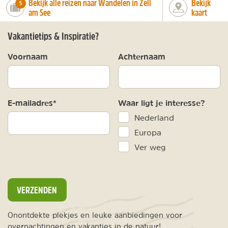
Bekijk alle reizen naar Wandelen in Zell
Bekijk
number_of_trips:
5
am See
kaart
Vakantietips & Inspiratie?
Voornaam
Achternaam
E-mailadres*
Waar ligt je interesse?
Nederland
Europa
Ver weg
VERZENDEN
Onontdekte plekjes en leuke aanbiedingen voor
overnachtingen en vakanties in de natuur!