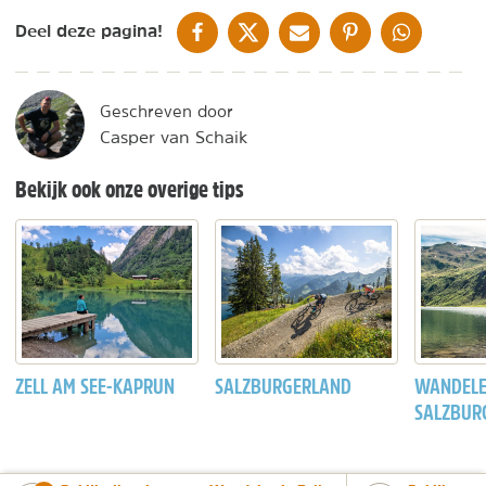
DELEN OP FACEBOOK
DELEN OP X
DELEN VIA DE MAIL
DELEN OP PINTEREST
DELEN OP WH
Deel deze pagina!
Geschreven door
Casper van Schaik
Bekijk ook onze overige tips
ZELL AM SEE-KAPRUN
SALZBURGERLAND
WANDELE
SALZBUR