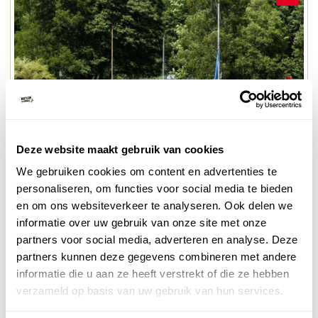
Deze website maakt gebruik van cookies
© Naturescanner
We gebruiken cookies om content en advertenties te
Zeller See
personaliseren, om functies voor social media te bieden
en om ons websiteverkeer te analyseren. Ook delen we
informatie over uw gebruik van onze site met onze
4. Rondwandeling Kaprun
partners voor social media, adverteren en analyse. Deze
Een mooie rondwandeling vangt aan in het centrum
partners kunnen deze gegevens combineren met andere
van Kaprun. Je loopt langs de Burcht en door het
informatie die u aan ze heeft verstrekt of die ze hebben
buitengebied van het dorp. Ga wat van het centrum en
verzameld op basis van uw gebruik van hun services.
de pistes af, en je bevindt je in een rustige omgeving.