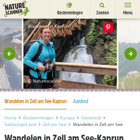
Ga
naar
Bestemmingen
Zoeken
Menu
content
Bestemmingen
Wandelen in Kaprun
Overnachten
Activiteiten
rige
Vol
Natuurparken
Dieren
© Naturescanner
DEALS
SHOP
Huidige pagina
Wandelen in Zell am See-Kaprun
Aanbod
Nieuwsbrief
Uitgelicht
Partners
/
nl
fr
Home
>
Bestemmingen
>
Europa
>
Oostenrijk
>
SalzburgerLand
>
Zell am See
>
Wandelen in Zell am See
Wandelen in Zell am See-Kaprun