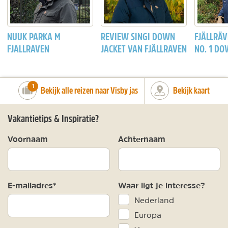
NUUK PARKA M
REVIEW SINGI DOWN
FJÄLLRÄ
FJALLRAVEN
JACKET VAN FJÄLLRAVEN
NO. 1 D
number_of_trips:
1
Bekijk alle reizen naar Visby jas
Bekijk kaart
Vakantietips & Inspiratie?
Voornaam
Achternaam
E-mailadres*
Waar ligt je interesse?
Nederland
Europa