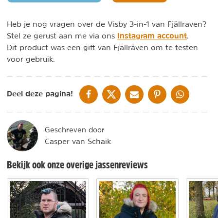
Heb je nog vragen over de Visby 3-in-1 van Fjällraven?
Instagram account
Stel ze gerust aan me via ons
.
Dit product was een gift van Fjällräven om te testen
voor gebruik.
DELEN OP FACEBOOK
DELEN OP X
DELEN VIA DE MAIL
DELEN OP PINTEREST
DELEN OP WH
Deel deze pagina!
Geschreven door
Casper van Schaik
Bekijk ook onze overige jassenreviews