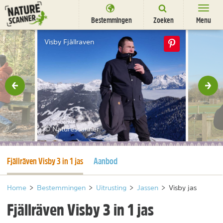
Ga
naar
Bestemmingen
Zoeken
Menu
content
Bestemmingen
Visby Fjällraven
Overnachten
Activiteiten
rige
Vol
Natuurparken
Dieren
© Naturescanner
DEALS
SHOP
Huidige pagina
Fjällräven Visby 3 in 1 jas
Aanbod
Nieuwsbrief
Uitgelicht
Partners
/
nl
fr
Home
>
Bestemmingen
>
Uitrusting
>
Jassen
>
Visby jas
Fjällräven Visby 3 in 1 jas