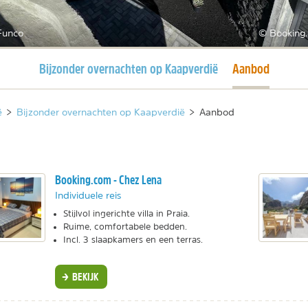
Funco
© Booking
Huidige pagina
Huidige pagina
Bijzonder overnachten op Kaapverdië
Aanbod
ë
>
Bijzonder overnachten op Kaapverdië
>
Aanbod
Booking.com - Chez Lena
Individuele reis
Stijlvol ingerichte villa in Praia.
Ruime, comfortabele bedden.
Incl. 3 slaapkamers en een terras.
BEKIJK