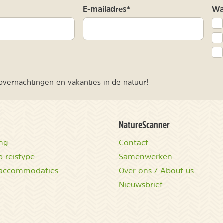
m
E-mailadres*
Waa
vernachtingen en vakanties in de natuur!
NatureScanner
ing
Contact
 reistype
Samenwerken
accommodaties
Over ons / About us
Nieuwsbrief