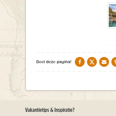
DELEN OP FACEBOOK
DELEN OP X
DELEN V
Deel deze pagina!
Vakantietips & Inspiratie?