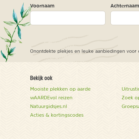
Voornaam
Achternaa
Onontdekte plekjes en leuke aanbiedingen voor o
Bekijk ook
Mooiste plekken op aarde
Uitrust
wAARDEvol reizen
Zoek op
Natuurgidsjes.nl
Groeps
Acties & kortingscodes