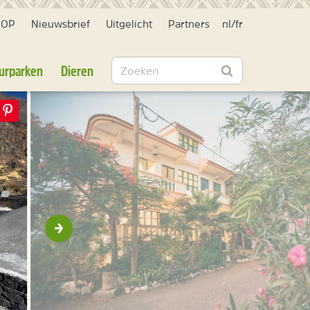
HOP
Nieuwsbrief
Uitgelicht
Partners
nl
/
fr
Zoeken
urparken
Dieren
Zoeken
Volgende