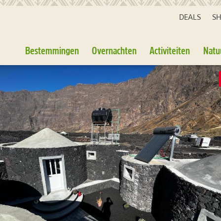
DEALS
S
Bestemmingen
Overnachten
Activiteiten
Natu