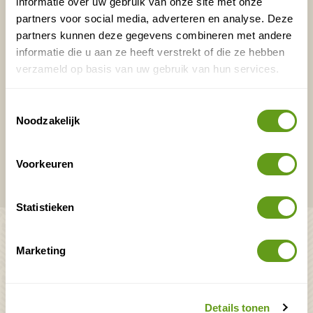
informatie over uw gebruik van onze site met onze
E-mailadres*
Waar ligt je interesse?
partners voor social media, adverteren en analyse. Deze
partners kunnen deze gegevens combineren met andere
Nederland
informatie die u aan ze heeft verstrekt of die ze hebben
Europa
verzameld op basis van uw gebruik van hun services.
Ver weg
Toestemmingsselectie
Noodzakelijk
VERZENDEN
Voorkeuren
Onontdekte plekjes en leuke aanbiedingen voor
overnachtingen en vakanties in de natuur!
Statistieken
Bekijk ook
Marketing
Mooiste plekken op
Uitrusting
aarde
Zoek op reistype
wAARDEvol reizen
Groepsaccommodaties
Details tonen
Natuurgidsjes.nl