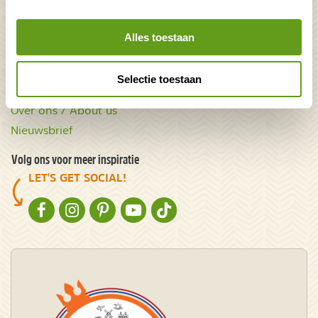
Acties & kortingscodes
Alles toestaan
NatureScanner
Contact
Selectie toestaan
Samenwerken
Over ons / About us
Nieuwsbrief
Volg ons voor meer inspiratie
LET'S GET SOCIAL!
NATURESCANNER OP FACEBOOK
NATURESCANNER OP INSTAGRAM
NATURESCANNER OP PINTEREST
NATURESCANNER OP YOUTUBE
NATURESCANNER OP TIKTOK