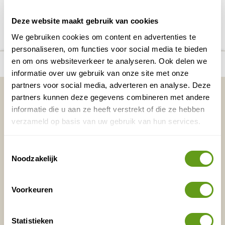
DELEN OP FACEBOOK
DELEN OP X
DELEN VIA DE MAIL
DELEN OP PINTEREST
DELEN OP WH
Deel deze pagina!
Deze website maakt gebruik van cookies
We gebruiken cookies om content en advertenties te
personaliseren, om functies voor social media te bieden
number_of_trips:
2
en om ons websiteverkeer te analyseren. Ook delen we
Bekijk alle reizen naar Brunei
Bekijk kaart
informatie over uw gebruik van onze site met onze
partners voor social media, adverteren en analyse. Deze
Vakantietips & Inspiratie?
partners kunnen deze gegevens combineren met andere
informatie die u aan ze heeft verstrekt of die ze hebben
Voornaam
Achternaam
verzameld op basis van uw gebruik van hun services.
Toestemmingsselectie
E-mailadres*
Waar ligt je interesse?
Noodzakelijk
Nederland
Europa
Voorkeuren
Ver weg
Statistieken