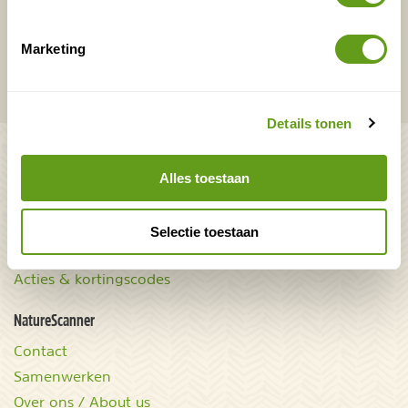
VERZENDEN
Marketing
Onontdekte plekjes en leuke aanbiedingen voor
overnachtingen en vakanties in de natuur!
Details tonen
Bekijk ook
Alles toestaan
Mooiste plekken op
Uitrusting
aarde
Zoek op reistype
wAARDEvol reizen
Selectie toestaan
Groepsaccommodaties
Natuurgidsjes.nl
Acties & kortingscodes
NatureScanner
Contact
Samenwerken
Over ons / About us