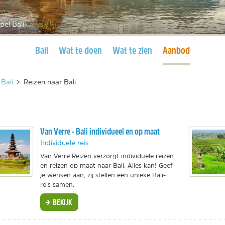
pel Bali
Huidige pagina
Huidige pagina
Bali
Wat te doen
Wat te zien
Aanbod
Bali
>
Reizen naar Bali
Van Verre - Bali individueel en op maat
Individuele reis
Van Verre Reizen verzorgt individuele reizen
en reizen op maat naar Bali. Alles kan! Geef
je wensen aan, zij stellen een unieke Bali-
reis samen.
BEKIJK