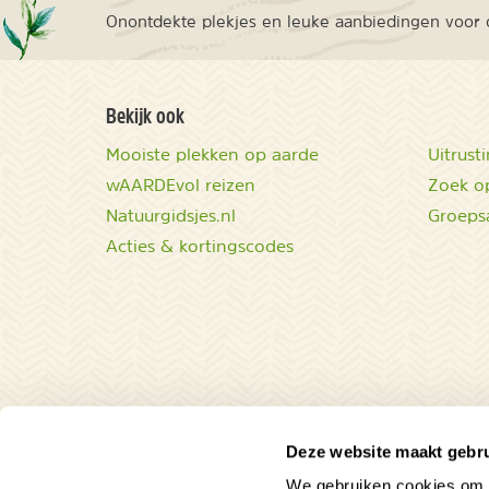
Onontdekte plekjes en leuke aanbiedingen voor o
Bekijk ook
Mooiste plekken op aarde
Uitrust
wAARDEvol reizen
Zoek op
Natuurgidsjes.nl
Groeps
Acties & kortingscodes
Deze website maakt gebru
We gebruiken cookies om c