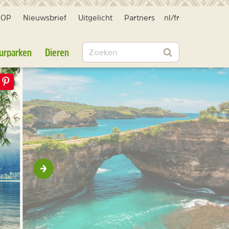
HOP
Nieuwsbrief
Uitgelicht
Partners
nl
/
fr
Zoeken
urparken
Dieren
Zoeken
Volgende