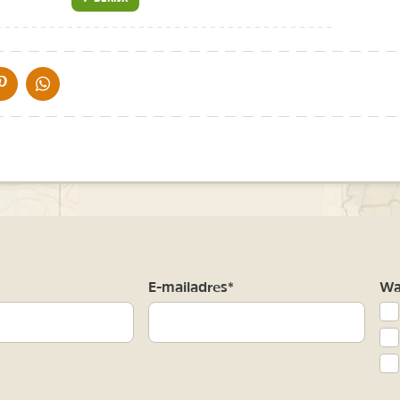
IA DE MAIL
DELEN OP PINTEREST
DELEN OP WHATSAPP
m
E-mailadres*
Waa