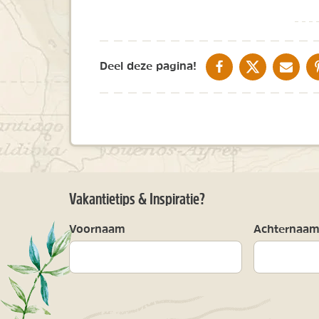
DELEN OP FACEBOOK
DELEN OP X
DELEN V
Deel deze pagina!
Vakantietips & Inspiratie?
Voornaam
Achternaa