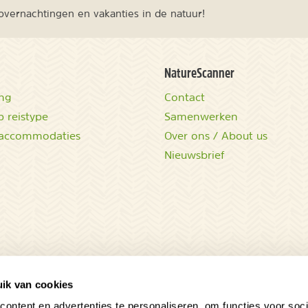
vernachtingen en vakanties in de natuur!
NatureScanner
ing
Contact
 reistype
Samenwerken
accommodaties
Over ons / About us
Nieuwsbrief
ik van cookies
ontent en advertenties te personaliseren, om functies voor soci