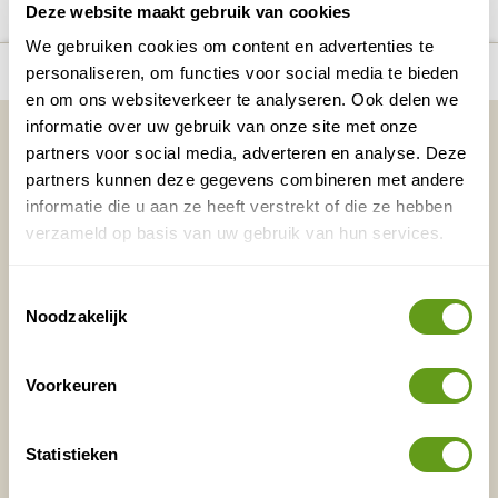
Deze website maakt gebruik van cookies
We gebruiken cookies om content en advertenties te
number_of_trips:
6
Bekijk alle reizen naar Kalimantan
Bekijk kaart
personaliseren, om functies voor social media te bieden
en om ons websiteverkeer te analyseren. Ook delen we
informatie over uw gebruik van onze site met onze
Vakantietips & Inspiratie?
partners voor social media, adverteren en analyse. Deze
Voornaam
Achternaam
partners kunnen deze gegevens combineren met andere
informatie die u aan ze heeft verstrekt of die ze hebben
verzameld op basis van uw gebruik van hun services.
E-mailadres*
Waar ligt je interesse?
Toestemmingsselectie
Nederland
Noodzakelijk
Europa
Ver weg
Voorkeuren
Statistieken
VERZENDEN