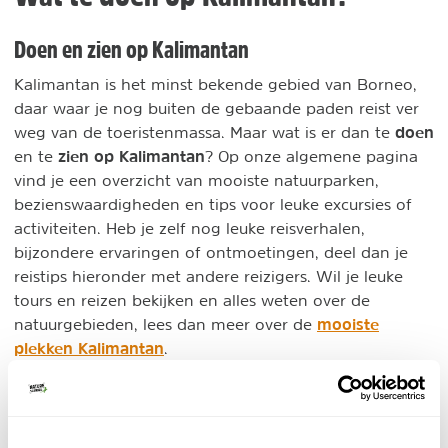
Doen en zien op Kalimantan
Kalimantan is het minst bekende gebied van Borneo,
daar waar je nog buiten de gebaande paden reist ver
doen
weg van de toeristenmassa. Maar wat is er dan te
zien op Kalimantan
en te
? Op onze algemene pagina
vind je een overzicht van mooiste natuurparken,
bezienswaardigheden en tips voor leuke excursies of
activiteiten. Heb je zelf nog leuke reisverhalen,
bijzondere ervaringen of ontmoetingen, deel dan je
reistips hieronder met andere reizigers. Wil je leuke
tours en reizen bekijken en alles weten over de
mooiste
natuurgebieden, lees dan meer over de
plekken Kalimantan
.
DELEN OP FACEBOOK
DELEN OP X
DELEN VIA DE MAIL
DELEN OP PINTEREST
DELEN OP WH
Deel deze pagina!