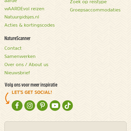
aarde
Zoek op reistype
wAARDEvol reizen
Groepsaccommodaties
Natuurgidsjes.nl
Acties & kortingscodes
NatureScanner
Contact
Samenwerken
Over ons / About us
Nieuwsbrief
Volg ons voor meer inspiratie
LET'S GET SOCIAL!
NATURESCANNER OP FACEBOOK
NATURESCANNER OP INSTAGRAM
NATURESCANNER OP PINTEREST
NATURESCANNER OP YOUTUBE
NATURESCANNER OP TIKTOK