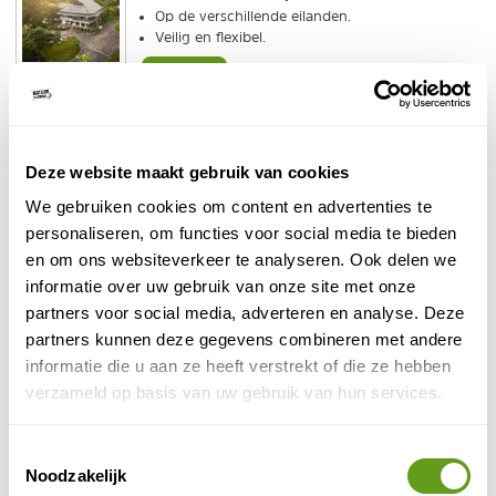
Op de verschillende eilanden.
Veilig en flexibel.
BEKIJK
Local Hero Travel - Jouw lokale reisexpert
Individuele reis
Deze website maakt gebruik van cookies
Slim geregeld: de highlights zien met lokale tips.
We gebruiken cookies om content en advertenties te
Van groene rijstvelden tot watertempel bezoek, je
local Hero Evy zorgt ervoor dat je niets mist!
personaliseren, om functies voor social media te bieden
en om ons websiteverkeer te analyseren. Ook delen we
informatie over uw gebruik van onze site met onze
BEKIJK
partners voor social media, adverteren en analyse. Deze
partners kunnen deze gegevens combineren met andere
333TRAVEL - Indonesië rondreis
informatie die u aan ze heeft verstrekt of die ze hebben
Individuele reis
verzameld op basis van uw gebruik van hun services.
Hou je van natuur en cultuur? Of wordt dit een
vakantie aan het strand? Een beetje van allebei
kan ook bij 333Travel.
Toestemmingsselectie
Noodzakelijk