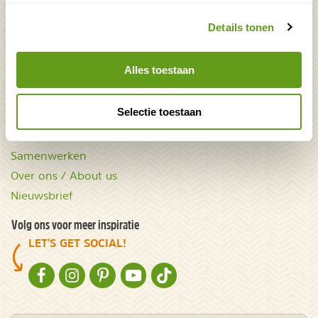
Mooiste plekken op
Uitrusting
aarde
Zoek op reistype
Details tonen
wAARDEvol reizen
Groepsaccommodaties
Natuurgidsjes.nl
Alles toestaan
Acties & kortingscodes
NatureScanner
Selectie toestaan
Contact
Samenwerken
Over ons / About us
Nieuwsbrief
Volg ons voor meer inspiratie
LET'S GET SOCIAL!
NATURESCANNER OP FACEBOOK
NATURESCANNER OP INSTAGRAM
NATURESCANNER OP PINTEREST
NATURESCANNER OP YOUTUBE
NATURESCANNER OP TIKTOK