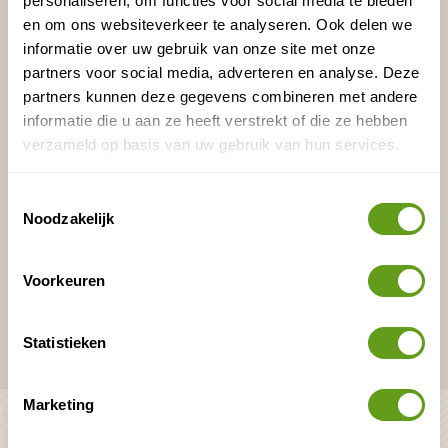
personaliseren, om functies voor social media te bieden
en om ons websiteverkeer te analyseren. Ook delen we
Voornaam
Achternaam
informatie over uw gebruik van onze site met onze
partners voor social media, adverteren en analyse. Deze
partners kunnen deze gegevens combineren met andere
E-mailadres*
Waar ligt je interesse?
informatie die u aan ze heeft verstrekt of die ze hebben
verzameld op basis van uw gebruik van hun services.
Nederland
Europa
Toestemmingsselectie
Ver weg
Noodzakelijk
Voorkeuren
VERZENDEN
Onontdekte plekjes en leuke aanbiedingen voor
Statistieken
overnachtingen en vakanties in de natuur!
Marketing
Bekijk ook