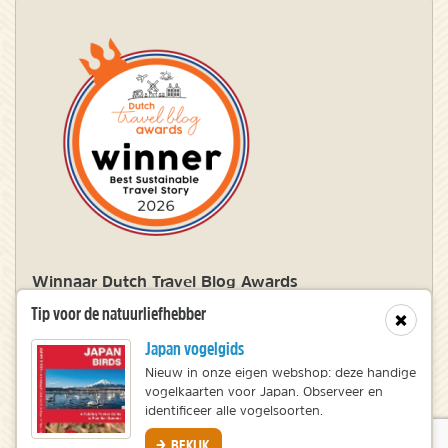
Winnaar Dutch Travel Blog Awards
Tip voor de natuurliefhebber
Sluit
Japan vogelgids
© 2010 – 2026 NatureScanner.nl
Nieuw in onze eigen webshop: deze handige
Veelgestelde vragen
vogelkaarten voor Japan. Observeer en
Privacy statement
identificeer alle vogelsoorten.
Disclaimer
BEKIJK