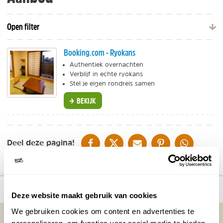
Open filter
Booking.com - Ryokans
Authentiek overnachten
Verblijf in echte ryokans
Stel je eigen rondreis samen
BEKIJK
DELEN OP FACEBOOK
DELEN OP X
DELEN VIA DE MAIL
DELEN OP PINTEREST
DELEN OP WH
Deel deze pagina!
Bekijk alle reizen naar wAARDEvol reizen
Bekijk
number_of_trips:
1
in Japan
kaart
Deze website maakt gebruik van cookies
We gebruiken cookies om content en advertenties te
Vakantietips & Inspiratie?