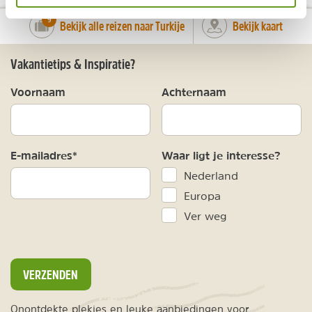
number_of_trips:
9
Bekijk alle reizen naar Turkije
Bekijk kaart
Vakantietips & Inspiratie?
Voornaam
Achternaam
E-mailadres*
Waar ligt je interesse?
Nederland
Europa
Ver weg
VERZENDEN
Onontdekte plekjes en leuke aanbiedingen voor