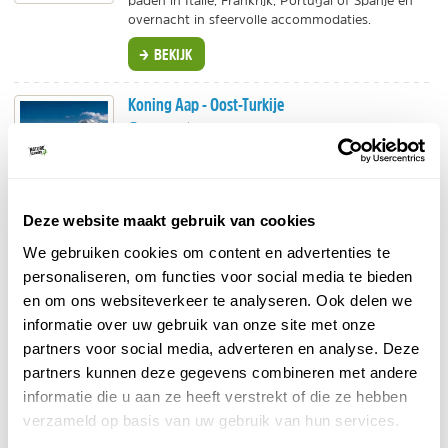
paden in Italië, Frankrijk, Portugal of Spanje en
overnacht in sfeervolle accommodaties.
BEKIJK
Koning Aap - Oost-Turkije
Groepsreis
Mooie groepsreis langs de highlights van het
oosten van Turkije, zoals Cappadocië, het
Vanmeer en het tempelcomplex Göbekli Tepe.
Deze website maakt gebruik van cookies
BEKIJK
We gebruiken cookies om content en advertenties te
Fox - Troeven van Turkije
personaliseren, om functies voor social media te bieden
en om ons websiteverkeer te analyseren. Ook delen we
Singlereis
informatie over uw gebruik van onze site met onze
11 dagen op reis met andere alleenreizenden.
Cappadocië, Pamukkale, Efeze en badplaats
partners voor social media, adverteren en analyse. Deze
Kuşadası.
partners kunnen deze gegevens combineren met andere
Rustig reistempo.
informatie die u aan ze heeft verstrekt of die ze hebben
BEKIJK
verzameld op basis van uw gebruik van hun services.