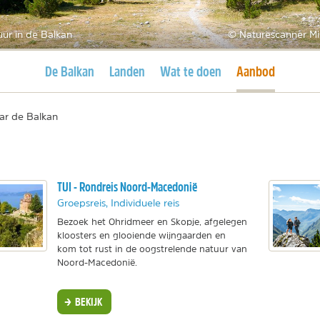
ur in de Balkan
© Naturescanner Mi
Huidige pagina
Huidige pagina
De Balkan
Landen
Wat te doen
Aanbod
ar de Balkan
TUI - Rondreis Noord-Macedonië
Groepsreis, Individuele reis
Bezoek het Ohridmeer en Skopje, afgelegen
kloosters en glooiende wijngaarden en
kom tot rust in de oogstrelende natuur van
Noord-Macedonië.
BEKIJK