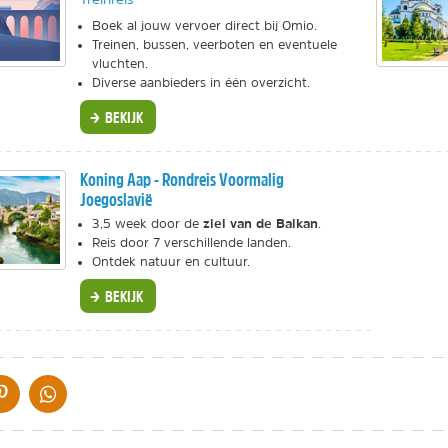
Boek al jouw vervoer direct bij Omio.
Treinen, bussen, veerboten en eventuele
vluchten.
Diverse aanbieders in één overzicht.
BEKIJK
Koning Aap - Rondreis Voormalig
Joegoslavië
ziel van de Balkan
3,5 week door de
.
Reis door 7 verschillende landen.
Ontdek natuur en cultuur.
BEKIJK
IA DE MAIL
DELEN OP PINTEREST
DELEN OP WHATSAPP