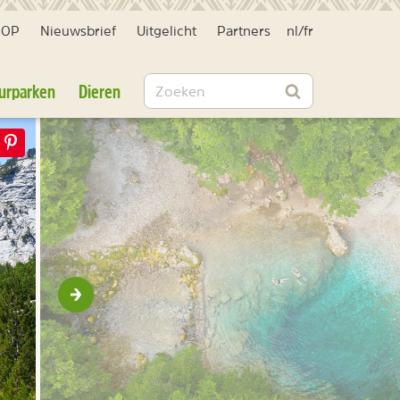
HOP
Nieuwsbrief
Uitgelicht
Partners
nl
/
fr
Zoeken
urparken
Dieren
Zoeken
Volgende