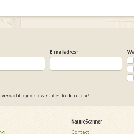
m
E-mailadres*
Waa
vernachtingen en vakanties in de natuur!
NatureScanner
ing
Contact