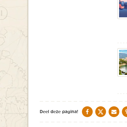
DELEN OP FACEBOOK
DELEN OP X
DELEN V
Deel deze pagina!