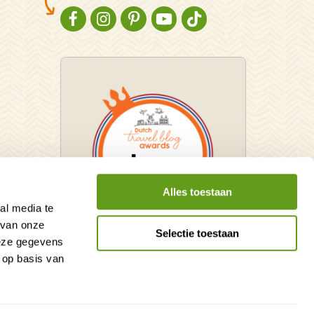
NATURESCANNER OP FACEBOOK
NATURESCANNER OP INSTAGRAM
NATURESCANNER OP PINTEREST
NATURESCANNER OP YOUTUBE
NATURESCANNER OP TIKT
Alles toestaan
al media te
 van onze
Selectie toestaan
deze gegevens
Winnaar Dutch Travel Blog
 op basis van
Awards