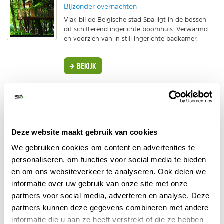
Bijzonder overnachten
Vlak bij de Belgische stad Spa ligt in de bossen
dit schitterend ingerichte boomhuis. Verwarmd
en voorzien van in stijl ingerichte badkamer.
BEKIJK
Groepen.nl - Slaap in pipowagens!
Groepsaccommodatie
Losse wagens voor 4 personen, totaal plek voor
64.
Deze website maakt gebruik van cookies
Centrale ontmoetingsruimte + vuurplek.
Mooi gelegen in de polders.
We gebruiken cookies om content en advertenties te
personaliseren, om functies voor social media te bieden
BEKIJK
en om ons websiteverkeer te analyseren. Ook delen we
informatie over uw gebruik van onze site met onze
Pipowagen B&B
partners voor social media, adverteren en analyse. Deze
Individuele reis
partners kunnen deze gegevens combineren met andere
Bij deze pipowagen kom je niks tekort! Het huisje
informatie die u aan ze heeft verstrekt of die ze hebben
heeft eigen sanitair en je kan ontbijt bestellen.