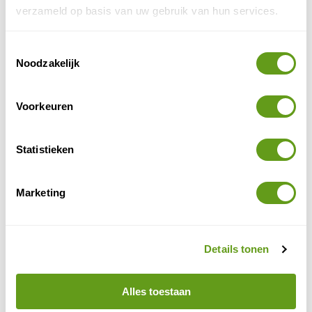
verzameld op basis van uw gebruik van hun services.
BEKIJK
Toestemmingsselectie
Noodzakelijk
Booking.com - Yurt tussen de paarden
Individuele reis
Landelijk gelegen yurt.
Voorkeuren
Omgeven door paarden
.
Kom volledig tot rust.
Statistieken
BEKIJK
Glampings.com - Greencamp
Marketing
Individuele reis
safaritenten in Frankrijk en Italië
Sfeervolle
.
Overnachten midden in het groen.
Details tonen
In diverse mooie regio's.
BEKIJK
Alles toestaan