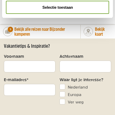
DELEN OP FACEBOOK
DELEN OP X
DELEN VIA DE MAIL
DELEN OP PINTEREST
DELEN OP WH
Deel deze pagina!
Selectie toestaan
Bekijk alle reizen naar Bijzonder
Bekijk
number_of_trips:
9
kamperen
kaart
Vakantietips & Inspiratie?
Voornaam
Achternaam
E-mailadres*
Waar ligt je interesse?
Nederland
Europa
Ver weg