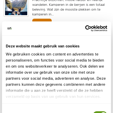
wandelen. Kamperen in de bergen is een totaal
beleving. Wat zijn de mooiste plekken om te
kamperen in...
BEKIJK
Kamperen bij de Ardeche
Een van populairste gebieden om te kamperen is
de Ardèche in Frankrijk. Dat is natuurlijk niet voor
Deze website maakt gebruik van cookies
niets. De Ardeche heeft zoveel natuurschoon...
We gebruiken cookies om content en advertenties te
BEKIJK
personaliseren, om functies voor social media te bieden
en om ons websiteverkeer te analyseren. Ook delen we
Glamping in Slovenië
informatie over uw gebruik van onze site met onze
Tijdens het samenstellen van onze pagina over
partners voor social media, adverteren en analyse. Deze
bijzondere overnachtingen in Slovenië viel het ons
partners kunnen deze gegevens combineren met andere
op hoe ontzettend veel gave glamping opties er
in het...
informatie die u aan ze heeft verstrekt of die ze hebben
verzameld op basis van uw gebruik van hun services.
BEKIJK
Kamperen in Kroatië
Toestemmingsselectie