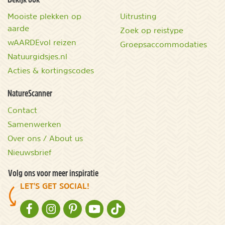
Mooiste plekken op
Uitrusting
aarde
Zoek op reistype
wAARDEvol reizen
Groepsaccommodaties
Natuurgidsjes.nl
Acties & kortingscodes
NatureScanner
Contact
Samenwerken
Over ons / About us
Nieuwsbrief
Volg ons voor meer inspiratie
LET'S GET SOCIAL!
NATURESCANNER OP FACEBOOK
NATURESCANNER OP INSTAGRAM
NATURESCANNER OP PINTEREST
NATURESCANNER OP YOUTUBE
NATURESCANNER OP TIKTOK